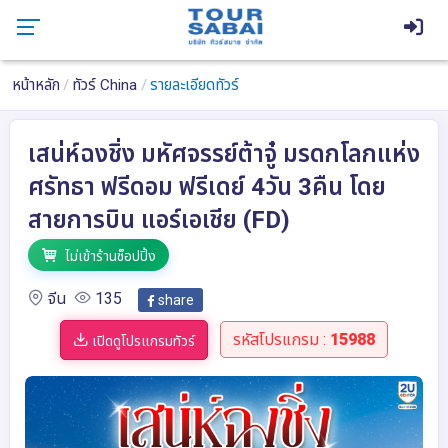
หน้าหลัก
ทัวร์ China
รายละเอียดทัวร์
เสน่ห์ฉงชิ่ง มหัศจรรย์ต้าจู๋ มรดกโลกแห่ง
ศรัทธา ฟรีดอม ฟรีเดย์ 4วัน 3คืน โดย
สายการบิน แอร์เอเชีย (FD)
ไม่เข้าร้านช็อปปิ้ง
จีน
135
share
รหัสโปรแกรม :
15988
เปิดดูโปรแกรมทัวร์