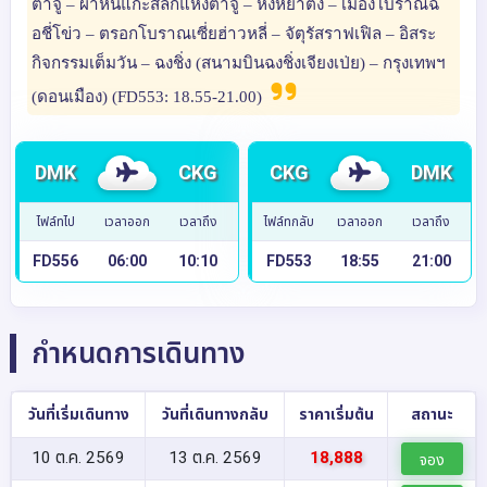
ต้าจู๋ – ผาหินแกะสลักแห่งต้าจู๋ – หงหยาต้ง – เมืองโบราณฉื
อชี่โข่ว – ตรอกโบราณเซี่ยฮ่าวหลี่ – จัตุรัสราฟเฟิล – อิสระ
กิจกรรมเต็มวัน – ฉงชิ่ง (สนามบินฉงชิ่งเจียงเป่ย) – กรุงเทพฯ
(ดอนเมือง) (FD553: 18.55-21.00)
DMK
CKG
CKG
DMK
ไฟล์ทไป
เวลาออก
เวลาถึง
ไฟล์ทกลับ
เวลาออก
เวลาถึง
FD556
06:00
10:10
FD553
18:55
21:00
กำหนดการเดินทาง
วันที่เริ่มเดินทาง
วันที่เดินทางกลับ
ราคาเริ่มต้น
สถานะ
10 ต.ค. 2569
13 ต.ค. 2569
18,888
จอง