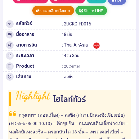
PDF
รายละเอียดทั้งหมด
Share LINE
รหัสทัวร์
: 2UCKG-FD015
มื้ออาหาร
: 8 มื้อ
สายการบิน
: Thai AirAsia
ระยะเวลา
: 4วัน 3คืน
Product
: 2UCenter
เส้นทาง
:
ฉงชิ่ง
Highlight
ไฮไลท์ทัวร์
กรุงเทพฯ (ดอนเมือง) – ฉงชิ่ง (สนามบินฉงชิ่งเจียงเป่ย)
(FD556: 06.00-10.10) – ตึกขุยซิง – ถนนคนเดินเจี่ยฟ่างเป่ย –
หอศิลป์แห่งฉงชิ่ง – ตรอกบันได 18 ขั้น – เทรดเดอร์เบียร์ –