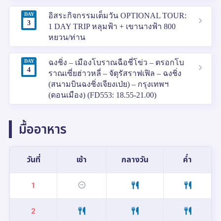
DAY
อิสระกิจกรรมเต็มวัน OPTIONAL TOUR:
3
1 DAY TRIP หลุมฟ้า + เขานางฟ้า 800
หยวน/ท่าน
DAY
ฉงชิ่ง – เมืองโบราณฉือชี่โข่ว – ตรอกโบ
4
ราณเซี่ยฮ่าวหลี่ – จัตุรัสราฟเฟิล – ฉงชิ่ง
(สนามบินฉงชิ่งเจียงเป่ย) – กรุงเทพฯ
(ดอนเมือง) (FD553: 18.55-21.00)
มื้ออาหาร
วันที่
เช้า
กลางวัน
ค่ำ
1
2