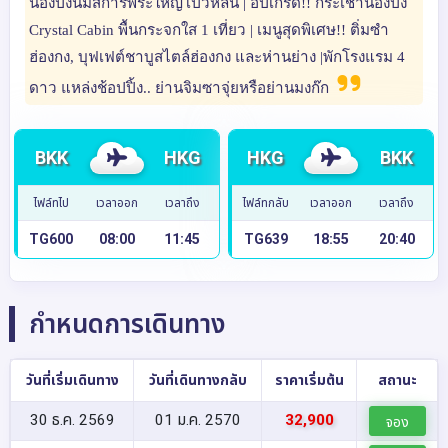
นองปิงนมัสการพระใหญ่โป่วหลิน | อัปเกรด!! กระเช้านองปิง
Crystal Cabin พื้นกระจกใส 1 เที่ยว | เมนูสุดพิเศษ!! ติ่มซำ
ฮ่องกง, บุฟเฟต์ชาบูสไตล์ฮ่องกง และห่านย่าง |พักโรงแรม 4
ดาว แหล่งช้อปปิ้ง.. ย่านจิมซาจุ่ยหรือย่านมงก๊ก
BKK
HKG
HKG
BKK
ไฟล์ทไป
เวลาออก
เวลาถึง
ไฟล์ทกลับ
เวลาออก
เวลาถึง
TG600
08:00
11:45
TG639
18:55
20:40
กำหนดการเดินทาง
วันที่เริ่มเดินทาง
วันที่เดินทางกลับ
ราคาเริ่มต้น
สถานะ
30 ธ.ค. 2569
01 ม.ค. 2570
32,900
จอง