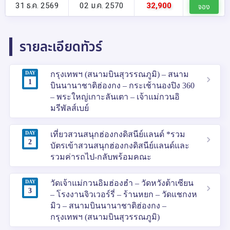
31 ธ.ค. 2569
02 ม.ค. 2570
32,900
จอง
รายละเอียดทัวร์
DAY
กรุงเทพฯ (สนามบินสุวรรณภูมิ) – สนาม
1
บินนานาชาติฮ่องกง – กระเช้านองปิง 360
– พระใหญ่เกาะลันเตา – เจ้าแม่กวนอิ
มรีพัลส์เบย์
DAY
เที่ยวสวนสนุกฮ่องกงดิสนีย์แลนด์ *รวม
2
บัตรเข้าสวนสนุกฮ่องกงดิสนีย์แลนด์และ
รวมค่ารถไป-กลับพร้อมคณะ
DAY
วัดเจ้าแม่กวนอิมฮ่องฮำ – วัดหวังต้าเซียน
3
– โรงงานจิวเวอร์รี่ – ร้านหยก – วัดแชกงห
มิว – สนามบินนานาชาติฮ่องกง –
กรุงเทพฯ (สนามบินสุวรรณภูมิ)