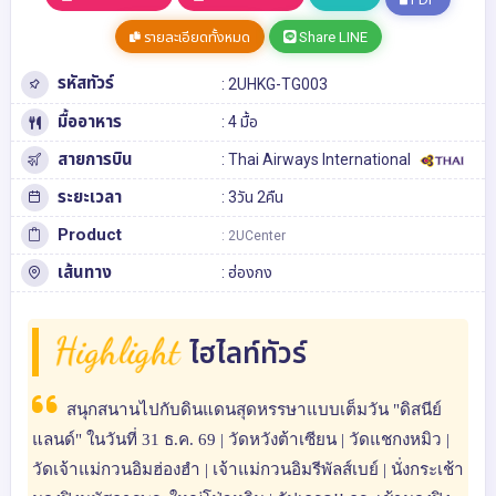
รายละเอียดทั้งหมด
Share LINE
รหัสทัวร์
: 2UHKG-TG003
มื้ออาหาร
: 4 มื้อ
สายการบิน
: Thai Airways International
ระยะเวลา
: 3วัน 2คืน
Product
: 2UCenter
เส้นทาง
:
ฮ่องกง
Highlight
ไฮไลท์ทัวร์
สนุกสนานไปกับดินแดนสุดหรรษาแบบเต็มวัน "ดิสนีย์
แลนด์" ในวันที่ 31 ธ.ค. 69 | วัดหวังต้าเซียน | วัดแชกงหมิว |
วัดเจ้าแม่กวนอิมฮ่องฮำ | เจ้าแม่กวนอิมรีพัลส์เบย์ | นั่งกระเช้า