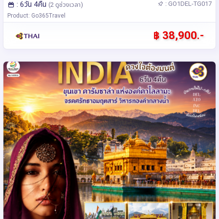
: 6วัน 4คืน
: GO1DEL-TG017
(2 ดูช่วงเวลา)
Product: Go365Travel
฿ 38,900.-