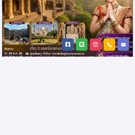
INDIA ตามรอยถ้ำมรดกโลก อชันต้า เอลโลร่า
รหัส : 16351
เอเลฟันต้า นครมุมไบ-นาสิค-ออรังคาบัด 6วัน 4คืน โดย
สายการบิน Thai Airways (TG)
อินเดีย มุมไบ,ออรังคาบัด
: 6วัน 4คืน
: GO1BOM-TG003
(3 ดูช่วงเวลา)
Product: Go365Travel
฿ 42,900.-