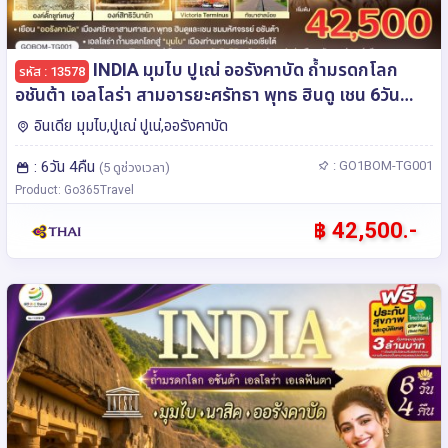
INDIA มุมไบ ปูเณ่ ออรังคาบัด ถ้ำมรดกโลก
รหัส : 13578
อชันต้า เอลโลร่า สามอารยะศรัทธา พุทธ ฮินดู เชน 6วัน
4คืน โดยสายการบิน Thai Airways (TG)
อินเดีย มุมไบ,ปูเณ่ ปูเน่,ออรังคาบัด
: 6วัน 4คืน
: GO1BOM-TG001
(5 ดูช่วงเวลา)
Product: Go365Travel
฿ 42,500.-