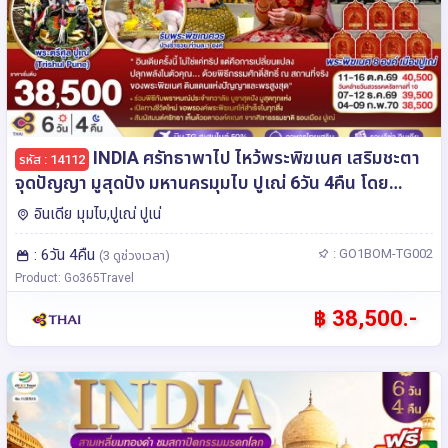
INDIA ศรัทธาพาไป ไหว้พระพิฆเนศ เสริมชะตา
รหัส : 14112
จุดปัญญา มูสุดปัง มหานครมุมไบ ปูเณ่ 6วัน 4คืน โดย
THAI AIRWAYS (TG)
อินเดีย มุมไบ,ปูเณ่ ปูเน่
: 6วัน 4คืน
: GO1BOM-TG002
(3 ดูช่วงเวลา)
Product: Go365Travel
฿ 38,500.-