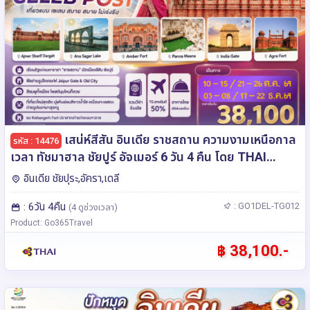
เสน่ห์สีสัน อินเดีย ราชสถาน ความงามเหนือกาล
รหัส : 14476
เวลา ทัชมาฮาล ชัยปูร์ อัจเมอร์ 6 วัน 4 คืน โดย THAI
AIRWAYS (TG)
อินเดีย ชัยปุระ,อัครา,เดลี
: 6วัน 4คืน
: GO1DEL-TG012
(4 ดูช่วงเวลา)
Product: Go365Travel
฿ 38,100.-