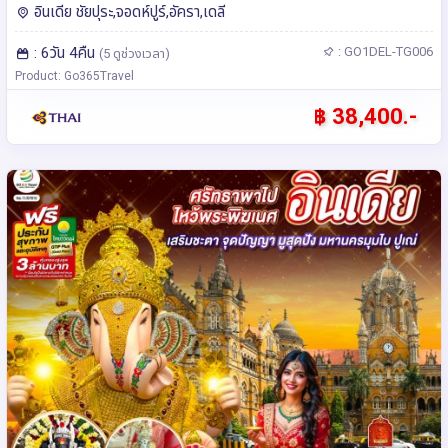
JAIPUR - JODHPUR - MANDAWA 6 วัน 4 คืน โดยสาย
อินเดีย ชัยปุระ,จอดห์ปูร์,อัครา,เดลี
การบิน Thai Airways (TG)
: 6วัน 4คืน
: GO1DEL-TG006
(5 ดูช่วงเวลา)
Product: Go365Travel
฿ 38,400.-