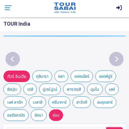
TOUR India
ทัวร์ อินเดีย
กุสินารา
คยา
แคชเมียร์
จอดห์ปูร์
ชัยปุระ
เดลี
ปูเณ่ ปูเน่
พาราณสี
มุมไบ
เลห์
เลห์ ลาดัก
เวสาลี
ศรีนาการ์
สาวัตถี
อมฤตสาร์
ออรังคาบัด
อัครา
ซ่อน