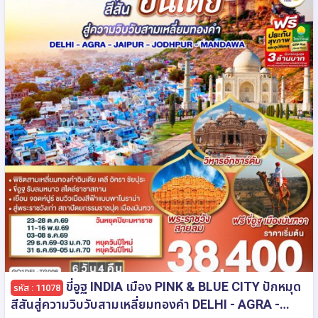
ขี่อูฐ INDIA เมือง PINK & BLUE CITY ปักหมุด
รหัส : 11078
สีสันสู่ความวิบวับสามเหลี่ยมทองคำ DELHI - AGRA -