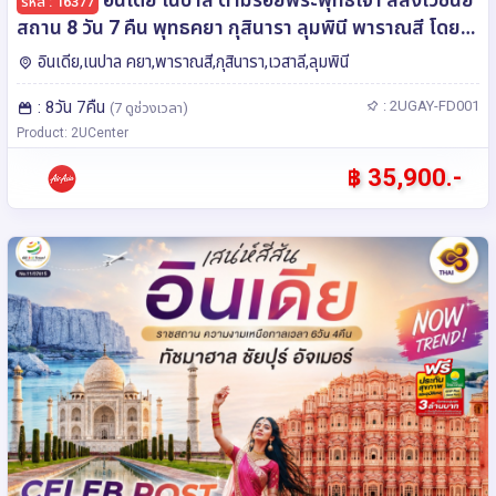
รหัส : 16377
สถาน 8 วัน 7 คืน พุทธคยา กุสินารา ลุมพินี พาราณสี โดย
สายการบิน AIR ASIA (FD)
อินเดีย,เนปาล คยา,พาราณสี,กุสินารา,เวสาลี,ลุมพินี
: 8วัน 7คืน
: 2UGAY-FD001
(7 ดูช่วงเวลา)
Product: 2UCenter
฿ 35,900.-