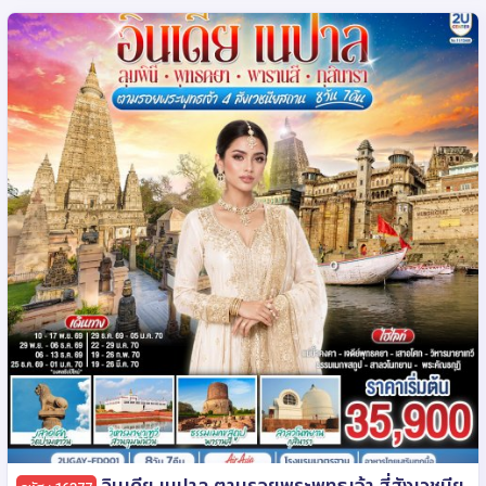
อินเดีย เนปาล ตามรอยพระพุทธเจ้า สี่สังเวชนีย