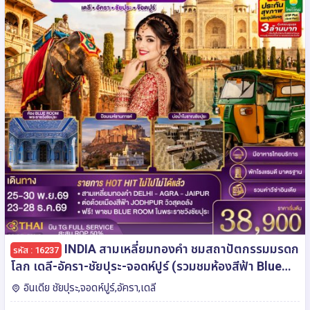
INDIA สามเหลี่ยมทองคำ ชมสถาปัตกรรมมรดก
รหัส : 16237
โลก เดลี-อัครา-ชัยปุระ-จอดห์ปูร์ (รวมชมห้องสีฟ้า Blue
Room) 6วัน4คืน โดย THAI AIRWAYS (TG)
อินเดีย ชัยปุระ,จอดห์ปูร์,อัครา,เดลี