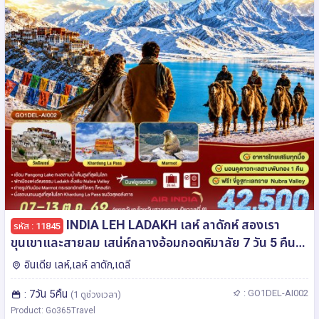
INDIA LEH LADAKH เลห์ ลาดักห์ สองเรา
รหัส : 11845
ขุนเขาและสายลม เสน่ห์กลางอ้อมกอดหิมาลัย 7 วัน 5 คืน
โดยสายการบิน AIR INDIA (AI)
อินเดีย เลห์,เลห์ ลาดัก,เดลี
: 7วัน 5คืน
: GO1DEL-AI002
(1 ดูช่วงเวลา)
Product: Go365Travel