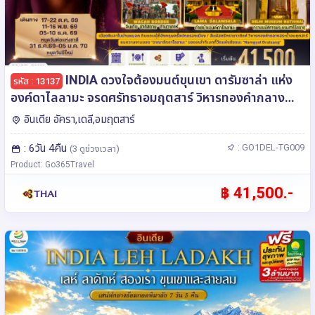
INDIA ดวงใจต้องมนต์ขุนเขา ดารัมซาล่า แห่ง
รหัส : 13137
องค์ดาไลลามะ จรดศรัทธาอมฤตสาร์ วิหารทองคำกลางน้ำ
6วัน 4คืน โดยสายการบิน Thai Airways (TG)
อินเดีย อัครา,เดลี,อมฤตสาร์
: 6วัน 4คืน
: GO1DEL-TG009
(3 ดูช่วงเวลา)
Product: Go365Travel
฿ 41,500.-