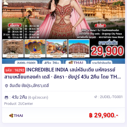
INCREDIBLE INDIA เสน่ห์อินเดีย มหัศจรรย์
รหัส : 16292
สามเหลี่ยมทองคำ เดลี · อัครา · ชัยปูร์ 4วัน 2คืน โดย THAI
AIRWAYS (TG)
อินเดีย ชัยปุระ,อัครา,เดลี
: 4วัน 2คืน
: 2UDEL-TG001
(6 ดูช่วงเวลา)
Product: 2UCenter
฿ 29,900.-