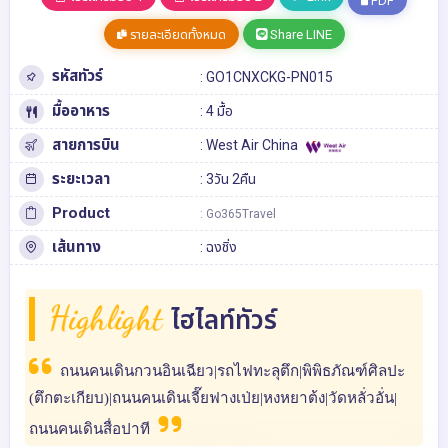
PDF
รายละเอียดทั้งหมด
Share LINE
รหัสทัวร์
: GO1CNXCKG-PN015
มื้ออาหาร
: 4 มื้อ
สายการบิน
: West Air China
ระยะเวลา
: 3วัน 2คืน
Product
: Go365Travel
เส้นทาง
:
ฉงชิ่ง
Highlight
ไฮไลท์ทัวร์
ถนนคนเดินกวนอินเฉียว|รถไฟทะลุตึก|พิพิธภัณฑ์ศิลปะ
(ตึกตะเกียบ)|ถนนคนเดินเจี๊ยฟางเป่ย|หงหยาต้ง|วัดหลั่วอั่น|
ถนนคนเดินสื่อปาที