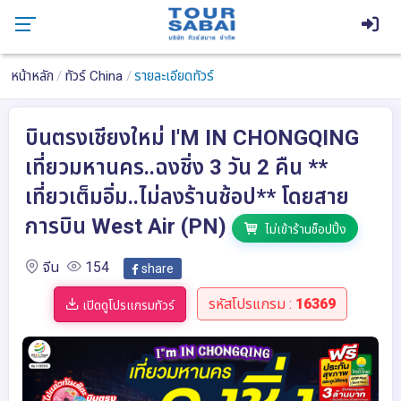
หน้าหลัก
ทัวร์ China
รายละเอียดทัวร์
บินตรงเชียงใหม่ I'M IN CHONGQING
เที่ยวมหานคร..ฉงชิ่ง 3 วัน 2 คืน **
เที่ยวเต็มอิ่ม..ไม่ลงร้านช้อป** โดยสาย
การบิน West Air (PN)
ไม่เข้าร้านช็อปปิ้ง
จีน
154
share
รหัสโปรแกรม :
16369
เปิดดูโปรแกรมทัวร์