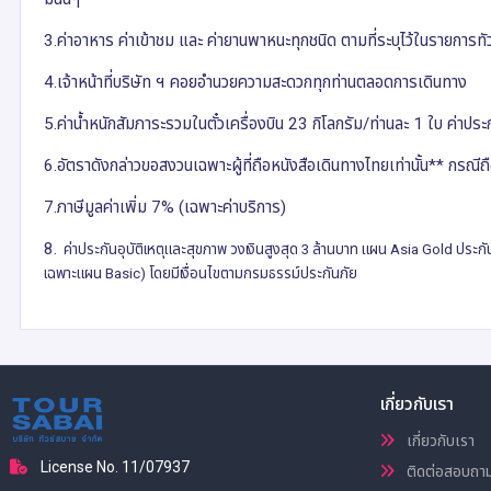
3.ค่าอาหาร ค่าเข้าชม และ ค่ายานพาหนะทุกชนิด ตามที่ระบุไว้ในรายการทัว
4.เจ้าหน้าที่บริษัท ฯ คอยอำนวยความสะดวกทุกท่านตลอดการเดินทาง
5.ค่าน้ำหนักสัมภาระรวมในตั๋วเครื่องบิน 23 กิโลกรัม/ท่านละ 1 ใบ ค่าปร
6.อัตราดังกล่าวขอสงวนเฉพาะผู้ที่ถือหนังสือเดินทางไทยเท่านั้น** กรณีถ
7.ภาษีมูลค่าเพิ่ม 7% (เฉพาะค่าบริการ)
8.
ค่าประกันอุบัติเหตุและสุขภาพ วงเงินสูงสุด 3 ล้านบาท แผน Asia Gold ประกันก
เฉพาะแผน Basic) โดยมี
เงื่อนไขตามกรมธรรม์ประกันภัย
เกี่ยวกับเรา
เกี่ยวกับเรา
License No. 11/07937
ติดต่อสอบถา