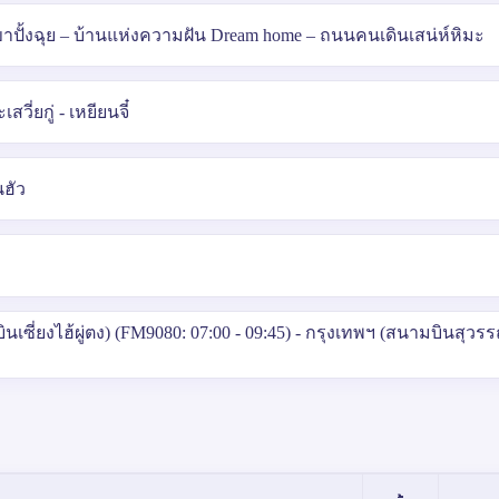
ขาปั้งฉุย – บ้านแห่งความฝัน Dream home – ถนนคนเดินเสน่ห์หิมะ
ี่ยกู่ - เหยียนจี๋
นฮัว
เซี่ยงไฮ้ผู่ตง) (FM9080: 07:00 - 09:45) - กรุงเทพฯ (สนามบินสุวรร