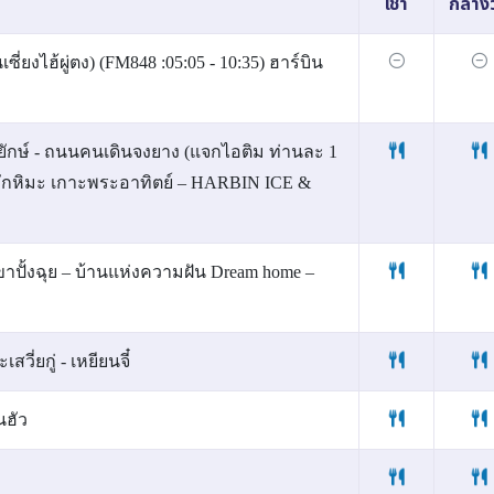
เช้า
กลางว
ี่ยงไฮ้ผู่ตง) (FM848 :05:05 - 10:35) ฮาร์บิน
มะยักษ์ - ถนนคนเดินจงยาง (แจกไอติม ท่านละ 1
ลักหิมะ เกาะพระอาทิตย์ – HARBIN ICE &
ขาปั้งฉุย – บ้านแห่งความฝัน Dream home –
วี่ยกู่ - เหยียนจี๋
นฮัว