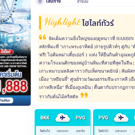
เส้นทาง
:
ฮาร์บิน
Highlight
ไฮไลท์ทัวร์
จัดเต็มความยิ่งใหญ่ของฤดูหนาวที่ HARBI
สลักหิมะที่ "เกาะพระอาทิตย์ |ถ่ายรูปคิวท์ๆ คู่ก
ฟรี! ไอติมหม่าเตี๋ยเอ่อร์ 1 แท่ง ให้ยืนกินท้าอุณห
ความโรแมนติกของหมู่บ้านหิมะที่สวยที่สุดในจีน |
เกาะหนาบนหลังคาราวกับเห็ดขนาดยักษ์ | สัมผั
เมือง "เหยียนจี๋" ศูนย์รวมวัฒนธรรมจีน-เกาหลี |
เกาหลีเหนือ" ที่เมืองถูเหมิน | ตื่นตากับปรากฏการณ
ราวกับต้นไม้คริสตัล
BKK
PVG
PVG
ไฟล์ทไป
เวลาออก
เวลาถึง
ไฟล์ทไป
เวลาออก