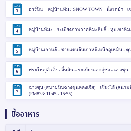
DAY
ฮาร์บิน – หมู่บ้านหิมะ SNOW TOWN - นั่งรถม้า - เ
3
DAY
หมู่บ้านหิมะ - ระเบียงภาพวาดหิมะสิบลี้ - หุบเขาหิมะเสว
4
DAY
หมู่บ้านเกาหลี - ชายแดนจีนเกาหลีเหนือถูเหมิน - ตุ
5
DAY
พระใหญ่ลิ่วติ่ง - จี๋หลิน – ระเบียงดอกอู๋ซง - ฉางชุน
6
DAY
ฉางชุน (สนามบินฉางชุนหลงเจีย) – เซี่ยงไฮ้ (สนามบิน
7
(FM833: 11:45 - 15:55)
มื้ออาหาร