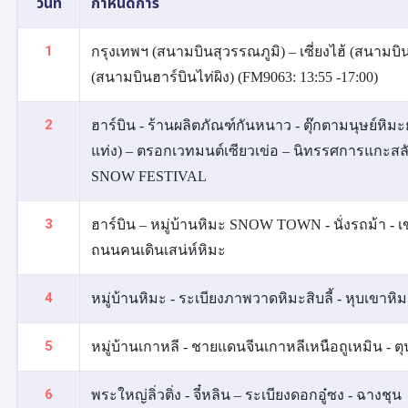
วันที่
กำหนดการ
1
กรุงเทพฯ (สนามบินสุวรรณภูมิ) – เซี่ยงไฮ้ (สนามบินเซ
(สนามบินฮาร์บินไท่ผิง) (FM9063: 13:55 -17:00)
2
ฮาร์บิน - ร้านผลิตภัณฑ์กันหนาว - ตุ๊กตามนุษย์หิ
แท่ง) – ตรอกเวทมนต์เซียวเข่อ – นิทรรศการแกะส
SNOW FESTIVAL
3
ฮาร์บิน – หมู่บ้านหิมะ SNOW TOWN - นั่งรถม้า - เ
ถนนคนเดินเสน่ห์หิมะ
4
หมู่บ้านหิมะ - ระเบียงภาพวาดหิมะสิบลี้ - หุบเขาหิมะเส
5
หมู่บ้านเกาหลี - ชายแดนจีนเกาหลีเหนือถูเหมิน - ตุ
6
พระใหญ่ลิ่วติ่ง - จี๋หลิน – ระเบียงดอกอู๋ซง - ฉางชุน