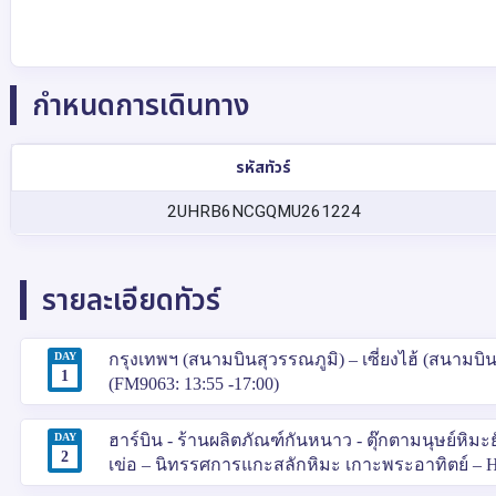
กำหนดการเดินทาง
รหัสทัวร์
2UHRB6NCGQMU261224
รายละเอียดทัวร์
DAY
กรุงเทพฯ (สนามบินสุวรรณภูมิ) – เซี่ยงไฮ้ (สนามบินเซ
1
(FM9063: 13:55 -17:00)
DAY
ฮาร์บิน - ร้านผลิตภัณฑ์กันหนาว - ตุ๊กตามนุษย์หิม
2
เข่อ – นิทรรศการแกะสลักหิมะ เกาะพระอาทิตย์