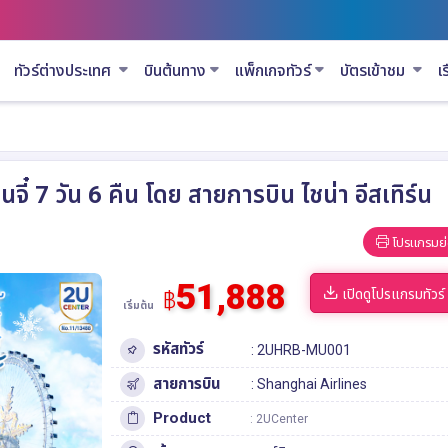
ทัวร์ต่างประเทศ
บินต้นทาง
แพ็กเกจทัวร์
บัตรเข้าชม
เ
จี๋ 7 วัน 6 คืน โดย สายการบิน ไชน่า อีสเทิร์น
โปรแกรมย่
51,888
เปิดดูโปรแกรมทัวร์
฿
เริ่มต้น
รหัสทัวร์
: 2UHRB-MU001
สายการบิน
: Shanghai Airlines
Product
: 2UCenter