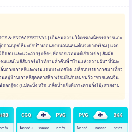
N ICE & SNOW FESTIVAL | เดินชมความวิจิตรของนิทรรศการแกะ
ับ "ตุ๊กตามนุษย์หิมะยักษ์" ทอดน่องบนถนนคนเดินจงยางพร้อม | แจก
ภูมิติดลบ และแวะถ่ายรูปชิคๆ ที่ตรอกเวทมนต์เซียวเข่อ | สัมผัส
 ชมแสงไฟสีส้มวอร์มไวท์ยามค่ำคืนที่ "บ้านแห่งความฝัน" ที่หิมะ
สกลิ่นอายเกาหลีและพรมแดนประเทศปิด เปลี่ยนบรรยากาศมาเที่ยว
เยือนหมู่บ้านเกาหลีสุดคลาสสิก พร้อมยืนรับลมชมวิว "ชายแดนจีน-
์ดอกอู้ซง (แม่คะนิ้ง หรือ เกล็ดน้ำแข็งที่เกาะตามกิ่งไม้) สวยงาม
HRB
CGQ
PVG
PVG
BKK
เวลาถึง
ไฟล์ทกลับ
เวลาออก
เวลาถึง
ไฟล์ทกลับ
เวลาออก
เวลาถึง