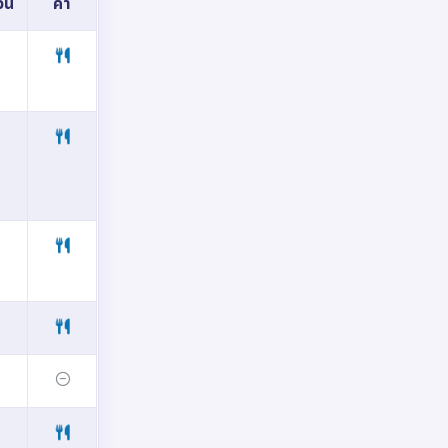
ัน
ค่ำ