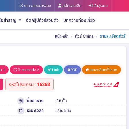
ตรวจสอบการจอง
สมัครสมาชิก
เข้าสู่ระบบ
รือสำราญ
จัดกรุ๊ปทัวร์ส่วนตัว
บทความท่องเที่ยว
หน้าหลัก
ทัวร์ China
รายละเอียดทัวร์
อ 1
โปรแกรมย่อ 2
Link
PDF
รายละเอียดทั้งหมด
รหัสโปรแกรม :
16268
มื้ออาหาร
: 16 มื้อ
ระยะเวลา
: 7วัน 5คืน