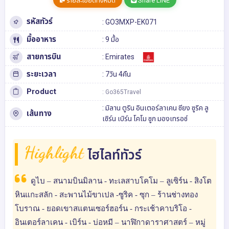
รายละเอียดทั้งหมด
Share LINE
รหัสทัวร์
: GO3MXP-EK071
มื้ออาหาร
: 9 มื้อ
สายการบิน
: Emirates
ระยะเวลา
: 7วัน 4คืน
Product
: Go365Travel
:
มิลาน
ตูริน
อินเตอร์ลาเคน
ซียง
ซูริค
ลู
เส้นทาง
เซิร์น
เบิร์น
โคโม
ซูก
มองเทรอซ์
Highlight
ไฮไลท์ทัวร์
ดูไบ – สนามบินมิลาน - ทะเลสาบโคโม – ลูเซิร์น - สิงโต
หินแกะสลัก - สะพานไม้ขาเปล -ซูริค - ซุก – ร้านช่างทอง
โบราณ - ยอดเขาสแตนเซอร์ฮอร์น - กระเช้าคาบริโอ -
อินเตอร์ลาเคน - เบิร์น - บ่อหมี – นาฬิกาดาราศาสตร์ – หมู่