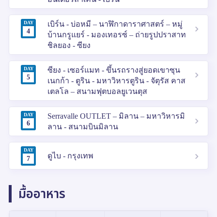
DAY
เบิร์น - บ่อหมี – นาฬิกาดาราศาสตร์ – หมู่
4
บ้านกรูแยร์ - มองเทอรซ์ – ถ่ายรูปปราสาท
ชิลยอง - ซียง
DAY
ซียง - เซอร์แมท - ขึ้นรถรางสู่ยอดเขาซุน
5
เนกก้า - ตูริน - มหาวิหารตูริน - จัตุรัส คาส
เตลโล – สนามฟุตบอลยูเวนตุส
DAY
Serravalle OUTLET – มิลาน – มหาวิหารมิ
6
ลาน - สนามบินมิลาน
DAY
ดูไบ - กรุงเทพ
7
มื้ออาหาร