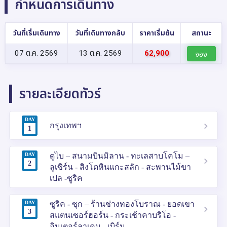
กำหนดการเดินทาง
วันที่เริ่มเดินทาง
วันที่เดินทางกลับ
ราคาเริ่มต้น
สถานะ
07 ต.ค. 2569
13 ต.ค. 2569
62,900
จอง
รายละเอียดทัวร์
DAY
กรุงเทพฯ
1
DAY
ดูไบ – สนามบินมิลาน - ทะเลสาบโคโม –
2
ลูเซิร์น - สิงโตหินแกะสลัก - สะพานไม้ขา
เปล -ซูริค
DAY
ซูริค - ซุก – ร้านช่างทองโบราณ - ยอดเขา
3
สแตนเซอร์ฮอร์น - กระเช้าคาบริโอ -
อินเตอร์ลาเคน - เบิร์น