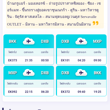
บ้านกรูแยร์ - มองเทอรซ์ – ถ่ายรูปปราสาทชิลยอง - ซียง - เซ
อร์แมท - ขึ้นรถรางสู่ยอดเขาซุนเนกก้า - ตูริน - มหาวิหารตู
ริน - จัตุรัส คาสเตลโล – สนามฟุตบอลยูเวนตุส Servavalle
OUTLET – มิลาน – มหาวิหารมิลาน - สนามบินมิลาน
BKK
DXB
DXB
MXP
ไฟล์ทไป
เวลาออก
เวลาถึง
ไฟล์ทไป
เวลาออก
เวลาถึง
EK373
21:35
00:50
EK101
04:20
09:00
MXP
DXB
DXB
BKK
ไฟล์ทกลับ
เวลาออก
เวลาถึง
ไฟล์ทกลับ
เวลาออก
เวลาถึง
EK092
22:15
06:20
EK372
09:40
19:25