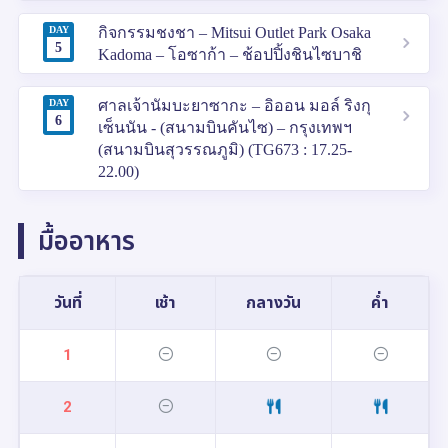
DAY
กิจกรรมชงชา – Mitsui Outlet Park Osaka
5
Kadoma – โอซาก้า – ช้อปปิ้งชินไซบาชิ
DAY
ศาลเจ้านัมบะยาซากะ – อิออน มอล์ ริงกุ
6
เซ็นนัน - (สนามบินคันไซ) – กรุงเทพฯ
(สนามบินสุวรรณภูมิ) (TG673 : 17.25-
22.00)
มื้ออาหาร
วันที่
เช้า
กลางวัน
ค่ำ
1
2