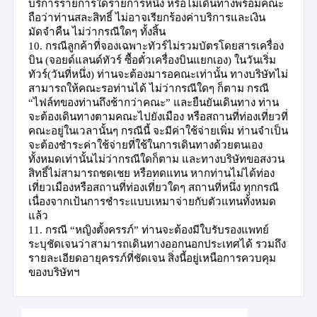
บริการรายการใดรายการหนึ่ง หรือไม่เดินทางพร้อมคณะ
ถือว่าท่านสละสิทธิ์ ไม่อาจเรียกร้องค่าบริการและเงิน
มัดจำคืน ไม่ว่ากรณีใดๆ ทั้งสิ้น
10.
กรณีลูกค้าที่จองเฉพาะทัวร์ไม่รวมบัตรโดยสารเครื่อง
บิน (จอยด์แลนด์ทัวร์ ซื้อตั๋วเครื่องบินแยกเอง) ในวันเริ่ม
ทัวร์(วันที่หนึ่ง) ท่านจะต้องมารอคณะเท่านั้น ทางบริษัทไม่
สามารถให้คณะรอท่านได้ ไม่ว่ากรณีใดๆ ก็ตาม กรณี
“
ไฟล์ทของท่านถึงช้ากว่าคณะ
”
และยืนยันเดินทาง ท่าน
จะต้องเดินทางตามคณะไปยังเมือง หรือสถานที่ท่องเที่ยวที่
คณะอยู่ในเวลานั้นๆ กรณีนี้ จะมีค่าใช้จ่ายเพิ่ม ท่านจำเป็น
จะต้องชำระค่าใช้จ่ายที่ใช้ในการเดินทางด้วยตนเอง
ทั้งหมดเท่านั้นไม่ว่ากรณีใดก็ตาม และทางบริษัทขอสงวน
สิทธิ์ไม่สามารถชดเชย หรือทดแทน หากท่านไม่ได้ท่อง
เที่ยวเมืองหรือสถานที่ท่องเที่ยวใดๆ สถานที่หนึ่ง ทุกกรณี
เนื่องจากเป้นการชำระแบบเหมาจ่ายกับตัวแทนทั้งหมด
แล้ว
11. กรณี
“
หญิงตั้งครรภ์
”
ท่านจะต้องมีใบรับรองแพทย์
ระบุชัดเจนว่าสามารถเดินทางออกนอกประเทศได้ รวมถึง
รายละเอียดอายุครรภ์ที่ชัดเจน สิ่งนี้อยู่เหนือการควบคุม
ของบริษัทฯ