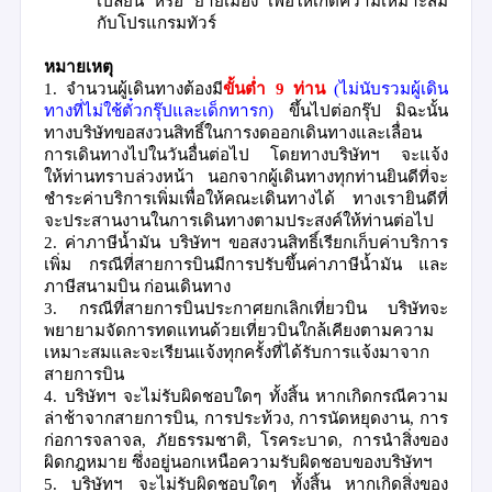
เปลี่ยน หรือ ย้ายเมือง เพื่อให้เกิดความเหมาะสม
กับโปรแกรมทัวร์
หมายเหตุ
1.
จำนวนผู้เดินทางต้องมี
ขั้นต่ำ
9
ท่าน
(
ไม่นับรวมผู้เดิน
ทางที่ไม่ใช้ตั๋วกรุ๊ปและเด็กทารก)
ขึ้นไปต่อกรุ๊ป มิฉะนั้น
ทางบริษัทขอสงวนสิทธิ์ในการงดออกเดินทางและเลื่อน
การเดินทางไปในวันอื่นต่อไป โดยทางบริษัทฯ จะแจ้ง
ให้ท่านทราบล่วงหน้า นอกจากผู้เดินทางทุกท่านยินดีที่จะ
ชำระค่าบริการเพิ่มเพื่อให้คณะเดินทางได้ ทางเรายินดีที่
จะประสานงานในการเดินทางตามประสงค์ให้ท่านต่อไป
2.
ค่าภาษีน้ำมัน บริษัทฯ ขอสงวนสิทธิ์เรียกเก็บค่าบริการ
เพิ่ม กรณีที่สายการบินมีการปรับขึ้นค่าภาษีน้ำมัน และ
ภาษีสนามบิน ก่อนเดินทาง
3.
กรณีที่สายการบินประกาศยกเลิกเที่ยวบิน บริษัทจะ
พยายามจัดการทดแทนด้วยเที่ยวบินใกล้เคียงตามความ
เหมาะสมและจะเรียนแจ้งทุกครั้งที่ได้รับการแจ้งมาจาก
สายการบิน
4.
บริษัทฯ จะไม่รับผิดชอบใดๆ ทั้งสิ้น หากเกิดกรณีความ
ล่าช้าจากสายการบิน
,
การประท้วง
,
การนัดหยุดงาน
,
การ
ก่อการจลาจล
,
ภัยธรรมชาติ
,
โรคระบาด
,
การนำสิ่งของ
ผิดกฎหมาย ซึ่งอยู่นอกเหนือความรับผิดชอบของบริษัทฯ
5.
บริษัทฯ จะไม่รับผิดชอบใดๆ ทั้งสิ้น หากเกิดสิ่งของ