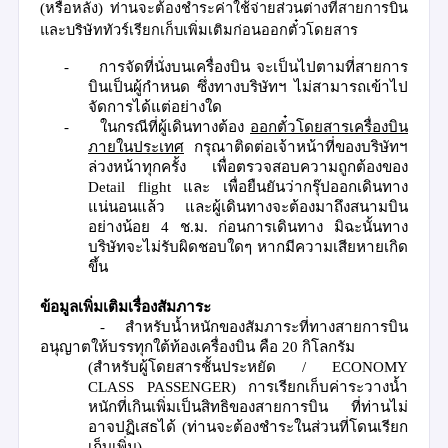
(
หรือหลัง
)
ท่านจะต้องชำระค่าใช้จ่ายส่วนต่างที่สายการบิน
และบริษัททัวร์เรียกเก็บเพิ่มเติมก่อนออกตั๋วโดยสาร
-
การจัดที่นั่งบนเครื่องบิน จะเป็นไปตามที่สายการ
บินเป็นผู้กำหนด ซึ่งทางบริษัทฯ ไม่สามารถเข้าไป
จัดการได้แต่อย่างใด
-
ในกรณีที่ผู้เดินทางต้อง
ออกตั๋วโดยสารเครื่องบิน
ภายในประเทศ
กรุณาติดต่อเจ้าหน้าที่ของบริษัทฯ
ล่วงหน้าทุกครั้ง เพื่อตรวจสอบความถูกต้อง
ของ
Detail flight
และ เพื่อยืนยันว่ากรุ๊ปออกเดินทาง
แน่นอนแล้ว
และผู้เดินทางจะต้องมาถึงสนามบิน
อย่างน้อย 4 ช.ม. ก่อนการเดินทาง มิฉะนั้นทาง
บริษัทจะไม่รับผิดชอบใดๆ
หากมีความเสียหายเกิด
ขึ้น
ข้อมูลเพิ่มเติมเรื่องสัมภาระ
-
สำหรับน้ำหนักของสัมภาระที่ทางสายการบิน
อนุญาตให้บรรทุกใต้ท้องเครื่องบิน คือ
20
กิโลกรัม
(
สำหรับผู้โดยสารชั้นประหยัด
/
ECONOMY
CLASS PASSENGER)
การเรียกเก็บค่าระวางน้ำ
หนักที่เกินเพิ่มเป็นสิทธิของสายการบิน
ที่ท่านไม่
อาจปฏิเสธได้
(
ท่านจะต้องชำระในส่วนที่โดนเรียก
เก็บเพิ่ม
)