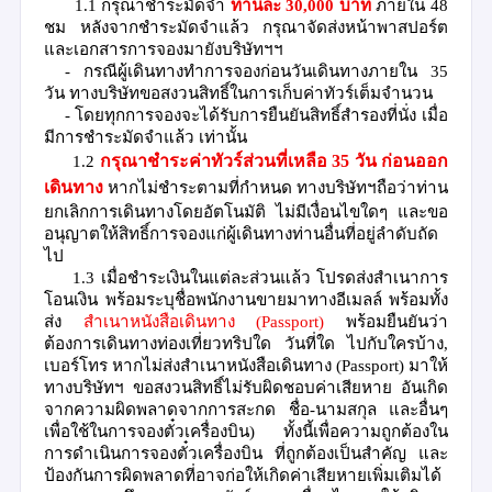
1.1
กรุณาชำระมัดจำ
ท่านละ
30
,
000
บาท
ภายใน
48
ชม
หลังจากชำระมัดจำแล้ว กรุณาจัดส่งหน้าพาสปอร์ต
และเอกสารการจองมายังบริษัทฯฯ
-
กรณีผู้เดินทางทำการจองก่อนวันเดินทางภายใน
3
5
วัน ทางบริษัทขอสงวนสิทธิ์ในการเก็บค่าทัวร์เต็มจำนวน
- โดยทุกการจองจะได้รับการยืนยันสิทธิ์สำรองที่นั่ง เมื่อ
มีการชำระมัดจำแล้ว เท่านั้น
1.2
กรุณาชำระค่าทัวร์ส่วนที่เหลือ
35
วัน ก่อนออก
เดินทาง
หากไม่ชำระตามที่กำหนด ทางบริษัทฯถือว่าท่าน
ยกเลิกการเดินทางโดยอัตโนมัติ ไม่มีเงื่อนไขใดๆ และขอ
อนุญาตให้สิทธิ์การจองแก่ผู้เดินทางท่านอื่นที่อยู่ลำดับถัด
ไป
1.3
เมื่อชำระเงินในแต่ละส่วนแล้ว
โปรดส่งสำเนาการ
โอนเงิน พร้อมระบุชื่อพนักงานขายมาทางอีเมลล์ พร้อมทั้ง
ส่ง
สำเนาหนังสือเดินทาง
(
Passport)
พร้อมยืนยันว่า
ต้องการเดินทางท่องเที่ยวทริปใด วันที่ใด
ไปกับใครบ้าง
,
เบอร์โทร หากไม่ส่งสำเนาหนังสือเดินทาง
(
Passport)
มาให้
ทางบริษัทฯ ขอสงวนสิทธิ์ไม่รับผิดชอบค่าเสียหาย อันเกิด
จากความผิดพลาดจากการสะกด ชื่อ
-
นามสกุล และอื่นๆ
เพื่อใช้ในการจองตั๋วเครื่องบิน
) ทั้งนี้เพื่อความถูกต้องใน
การดำเนินการจองตั๋วเครื่องบิน ที่ถูกต้องเป็นสำคัญ และ
ป้องกันการผิดพลาดที่อาจก่อให้เกิดค่าเสียหายเพิ่มเติมได้