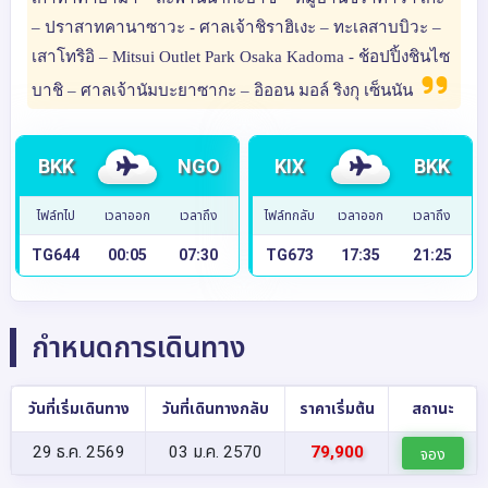
– ปราสาทคานาซาวะ - ศาลเจ้าชิราฮิเงะ – ทะเลสาบบิวะ –
เสาโทริอิ – Mitsui Outlet Park Osaka Kadoma - ช้อปปิ้งชินไซ
บาชิ – ศาลเจ้านัมบะยาซากะ – อิออน มอล์ ริงกุ เซ็นนัน
BKK
NGO
KIX
BKK
ไฟล์ทไป
เวลาออก
เวลาถึง
ไฟล์ทกลับ
เวลาออก
เวลาถึง
TG644
00:05
07:30
TG673
17:35
21:25
กำหนดการเดินทาง
วันที่เริ่มเดินทาง
วันที่เดินทางกลับ
ราคาเริ่มต้น
สถานะ
29 ธ.ค. 2569
03 ม.ค. 2570
79,900
จอง