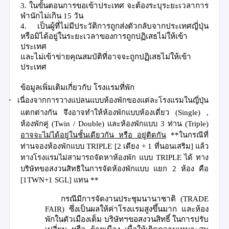
3.
ในขั้นตอนการขอเข้าประเทศ จะต้องระบุระยะเวลาการ
พำนักไม่เกิน
15
วัน
4.
เป็นผู้ที่ไม่มีประวัติการถูกส่งตัวกลับจากประเทศญี่ปุ่น
หรือมิได้อยู่ในระยะเวลาของการถูกปฏิเสธไม่ให้เข้า
ประเทศ
และไม่เข้าข่ายคุณสมบัติที่อาจจะถูกปฏิเสธไม่ให้เข้า
ประเทศ
ข้อมูลเพิ่มเติมเกี่ยวกับ โรงแรมที่พัก
-
เนื่องจากการวางแปลนแบบห้องพักของแต่ละโรงแรมในญี่ปุ่น
แตกต่างกัน จึงอาจทำให้ห้องพักแบบห้องเดี่ยว
(
Single)
,
ห้องพักคู่
(
Twin
/
Double)
และห้องพักแบบ
3
ท่าน
(
Triple)
อาจจะไม่ได้อยู่ในชั้นเดียวกัน หรือ อยู่ติดกัน
**
ในกรณีที่
ท่านจองห้องพักแบบ
TRIPLE
[2
เตียง
+
1
ที่นอนเสริม
]
แล้ว
ทางโรงแรมไม่สามารถจัดหาห้องพัก
แบบ
TRIPLE
ได้ ทาง
บริษัทขอสงวนสิทธิในการจัดห้องพักแบบ แยก
2
ห้อง คือ
[1TWN+1
SGL]
แทน
**
กรณีมีการจัดงานประชุมนานาชาติ
(
TRADE
FAIR)
ซึ่งเป็นผลให้ค่าโรงแรมสูงขึ้นมาก และห้อง
พักในตัวเมืองเต็ม บริษัทฯขอสงวนสิทธิ์ ในการปรับ