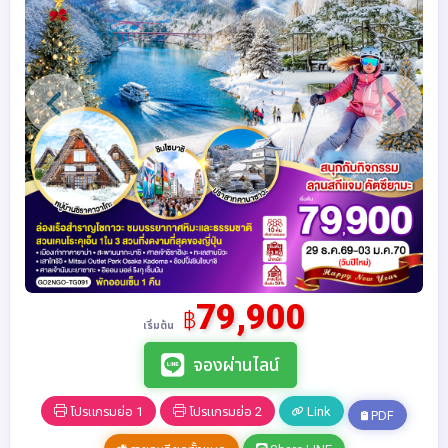
79,900
฿
เริ่มต้น
จองผ่านไลน์
โปรแกรมย่อ 1
โปรแกรมย่อ 2
Link
PDF