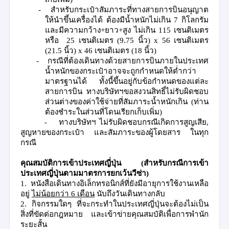
-
สำหรับกระเป๋าสัมภาระที่ทางสายการบินอนุญาต
ให้นำขึ้นเครื่องได้ ต้องมีน้ำหนักไม่เกิน
7
กิโลกรัม
และมีความกว้าง
+
ยาว
+
สูง ไม่เกิน
115
เซนติเมตร
หรือ
25
เซนติเมตร
(
9.75
นิ้ว
)
x
56
เซนติเมตร
(
21.5
นิ้ว
)
x 46
เซนติเมตร
(
18
นิ้ว
)
-
กรณีที่ต้องเดินทางด้วยสายการบินภายในประเทศ
น้ำหนักของกระเป๋าอาจจะถูกกำหนดให้ต่ำกว่า
มาตรฐานได้ ทั้งนี้ขึ้นอยู่กับข้อกำหนดของแต่ละ
สายการบิน ทางบริษัทฯขอสงวนสิทธิ์ไม่รับผิดชอบ
ส่วนต่างของค่าใช้จ่ายที่สัมภาระน้ำหนักเกิน
(
ท่าน
ต้องชำระในส่วนที่โดนเรียกเก็บเพิ่ม
)
-
ทางบริษัทฯ ไม่รับผิดชอบกรณีเกิดการสูญเสีย
,
สูญหายของกระเป๋า และสัมภาระของผู้โดยสาร ในทุก
กรณี
คุณสมบัติการเข้าประเทศญี่ปุ่น
(
สำหรับกรณีการเข้า
ประเทศญี่ปุ่นตามมาตรการยกเว้นวีซ่า
)
1.
หนังสือเดินทางอิเล็กทรอนิกส์ที่ยังมีอายุการใช้งานเหลือ
อยู่
ไม่น้อยกว่า
6
เดือน
นับถึงวันเดินทางกลับ
2.
กิจกรรมใดๆ ที่จะกระทำในประเทศญี่ปุ่นจะต้องไม่เป็น
สิ่งที่ขัดต่อกฎหมาย และเข้าข่ายคุณสมบัติเพื่อการพำนัก
ระยะสั้น