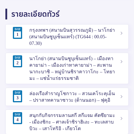
รายละเอียดทัวร์
DAY
กรุงเทพฯ (สนามบินสุวรรณภูมิ) – นาโกย่า
1
(สนามบินซูบุเซ็นแทร์) (TG644 : 00.05-
07.30)
DAY
นาโกย่า (สนามบินชูบุเซ็นแทร์) – เมืองทา
2
คายาม่า – เมืองเก่าทาคายาม่า – สะพาน
นากะบาชิ – หมู่บ้านชิราคาวาโกะ – โทยา
มะ – แช่น้ำแร่ธรรมชาติ
DAY
ล่องเรือสำราญโชกาวะ – สวนเคโระคุเอ็น
3
– ปราสาทคานาซาวะ (ด้านนอก) – ฟุคุอิ
DAY
สนุกกับกิจกรรมลานสกี สกีแจม คัตซึยามะ
4
- เมืองชิกะ – ศาลเจ้าชิราฮิเงะ – ทะเลสาบ
บิวะ – เสาโทริอิ - เกียวโต