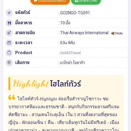
รายละเอียดทั้งหมด
Share LINE
รหัสทัวร์
: GO2NGO-TG091
มื้ออาหาร
: 10 มื้อ
สายการบิน
: Thai Airways International
ระยะเวลา
: 6วัน 4คืน
Product
: Go365Travel
เส้นทาง
:
นาโกย่า
โอซาก้า
Highlight
ไฮไลท์ทัวร์
ไฮไลท์ทัวร์-Highlight ล่องเรือสำราญโชกาวะ ชม
บรรยากาศหิมะและธรรมชาติ - สนุกกับกิจกรรมลานสกีแจม
คัตซึยามะ - สวนเคนโระคุเอ็น 1ใน 3 สวนที่งดงามที่สุดของ
ญี่ปุ่น - พักออนเซ็น 1 คืน - เที่ยวเต็มทุกวันไม่มีฟรีเดย์ - เมือง
เก่าทาคายาม่า – สะพานนากะบาชิ – หมู่บ้านชิราคาวาโกะ