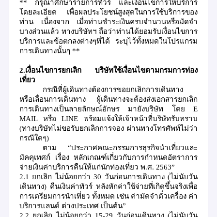
**
กรุณาศึกษารายการทัวร์ และเงื่อนไขการให้บริการ
โดยละเอียด เพื่อผลประโยชน์สูงสุดในการใช้บริการของ
ท่าน เนื่องจาก เมื่อท่านชำระเงินครบจำนวนหรือมัดจำ
บางส่วนแล้ว ทางบริษัทฯ ถือว่าท่านได้ยอมรับเงื่อนไขการ
บริการและข้อตกลงต่างๆที่ได้ ระบุไว้ทั้งหมดในโปรแกรม
การเดินทางนั้นๆ
**
2.เงื่อนไขการยกเลิก
บริษัทใช้เงื่อนไขตามกรมการท่อง
เที่ยว
กรณีที่ผู้เดินทางต้องการขอยกเลิกการเดินทาง
หรือเลื่อนการเดินทาง
ผู้เดินทางจะต้องส่งเอกสารยกเลิก
การเดินทางเป็นลายลักษณ์อักษร มายังบริษัท โดย
E
MAIL
หรือ
LINE
พร้อมแจ้งให้เจ้าหน้าที่บริษัทรับทราบ
(
ทางบริษัทไม่ขอรับยกเลิกการจอง ผ่านทางโทรศัพท์ไม่ว่า
กรณีใดๆ
)
ตาม
“
ประกาศคณะกรรมการธุรกิจนำเที่ยวและ
มัคคุเทศก์ เรื่อง หลักเกณฑ์เกี่ยวกับการกำหนดอัตราการ
จ่ายเงินค่าบริการคืนให้แก่นักท่องเที่ยว พ
.
ศ
. 2563”
2.1
ยกเลิก ไม่น้อยกว่า
30
วันก่อนการเดินทาง
(
ไม่นับวัน
เดินทาง
)
คืนเงินค่าทัวร์ หลังหักค่าใช้จ่ายที่เกิดขึ้นจริงเพื่อ
การเตรียมการนำเที่ยว ทั้งหมด เช่น ค่ามัดจำตั๋วเครื่อง ค่า
บริการแลนด์ ต่างประเทศ เป็นต้น
”
2.2
ยกเลิก ไม่น้อยกว่า
15-29
วันก่อนเดินทาง
(
ไม่นับวัน