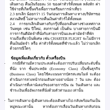
เดินทาง
)
คืนเงินร้อยละ
50
ของค่าทัวร์ทั้งหมด
หลังหัก ค่า
ใช้จ่ายที่เกิดขึ้นจริงเพื่อการเตรียมการนำเที่ยว
2.3
ยกเลิก น้อยกว่า
15
วันก่อนการเดินทาง
ทางบริษัทฯขอ
สงวนสิทธิ์ ไม่สามารถคืนเงินค่าทัวร์ได้ทั้งหมด
2.4
การยกเลิกเดินทางกับกรุ๊ปที่ออกเดินทางช่วงเทศกาล
วันหยุด เช่น ปีใหม่
,
สงกรานต์ เป็นต้น บางสายการบินมี
การการันตีมัดจำที่นั่งกับสายการบินและค่ามัดจำที่พัก
รวมถึงเที่ยวบินพิเศษ เช่น
CHARTER FLIGHT
จะไม่มีการ
คืนเงินมัดจำ หรือ ค่าทัวร์ทั้งหมดที่ชำระแล้ว ไม่ว่ายกเลิก
ด้วยกรณีใดๆ
ข้อมูลเพิ่มเติมเกี่ยวกับ ตั๋วเครื่องบิน
-
กรณีที่ท่านมีความประสงค์จะต้องการปรับเปลี่ยนระดับชั้น
ที่นั่ง จาก
ชั้นประหยัด
(Economy Class)
เป็นชั้นธุรกิจ
(Business Class)
โดยใช้คะแนนจากบัตรสะสมไมล์ จะต้อง
ดำเนินการล่วงหน้าก่อนเดินทางอย่างน้อย
7
วัน
และ ต้อง
ดำเนินการที่เคาน์เตอร์ของสายการบิน ณ วันเดินทาง และ
ชำระเงินเพื่ออัพเกรดที่นั่งด้วยตัวท่านเอง เท่านั้น
-
ในการเดินทาง ผู้เดินทางจะต้องเดินทางไป
-
กลับพร้อมกันเป็น
หมู่คณะเท่านั้น หากต้องการเลื่อนวันเดินทางกลับก่อน