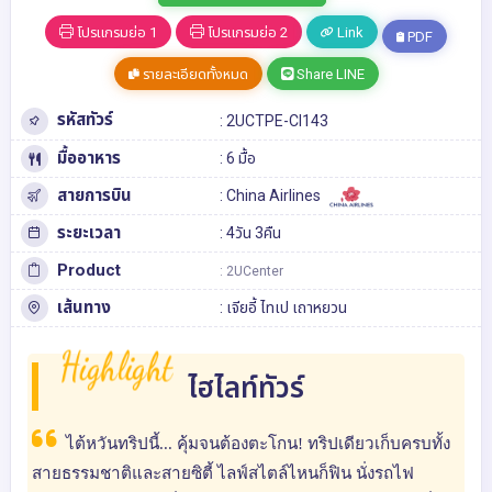
โปรแกรมย่อ 1
โปรแกรมย่อ 2
Link
PDF
รายละเอียดทั้งหมด
Share LINE
รหัสทัวร์
: 2UCTPE-CI143
มื้ออาหาร
: 6 มื้อ
สายการบิน
: China Airlines
ระยะเวลา
: 4วัน 3คืน
Product
: 2UCenter
เส้นทาง
:
เจียอี้
ไทเป
เถาหยวน
Highlight
ไฮไลท์ทัวร์
ไต้หวันทริปนี้... คุ้มจนต้องตะโกน! ทริปเดียวเก็บครบทั้ง
สายธรรมชาติและสายซิตี้ ไลฟ์สไตล์ไหนก็ฟิน นั่งรถไฟ