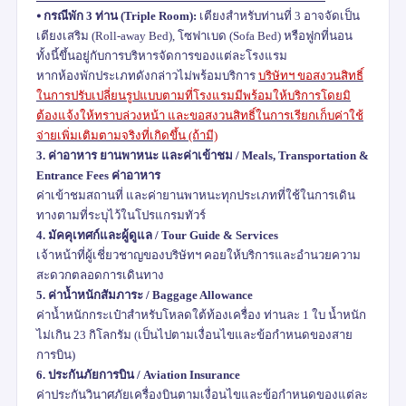
⦁
กรณีพัก
3
ท่าน (
Triple Room):
เตียงสำหรับท่านที่
3
อาจจัดเป็น
เตียงเสริม (
Roll-away Bed),
โซฟาเบด (
Sofa Bed)
หรือฟูกที่นอน
ทั้งนี้ขึ้นอยู่กับการบริหารจัดการของแต่ละโรงแรม
หากห้องพักประเภทดังกล่าวไม่พร้อมบริการ
บริษัทฯ ขอสงวนสิทธิ์
ในการปรับเปลี่ยนรูปแบบตามที่โรงแรมมีพร้อมให้บริการโดยมิ
ต้องแจ้งให้ทราบล่วงหน้า และขอสงวนสิทธิ์ในการเรียกเก็บค่าใช้
จ่ายเพิ่มเติมตามจริงที่เกิดขึ้น (ถ้ามี)
3.
ค่าอาหาร ยานพาหนะ และค่าเข้าชม /
Meals, Transportation &
Entrance Fees
ค่าอาหาร
ค่าเข้าชมสถานที่ และค่ายานพาหนะทุกประเภทที่ใช้ในการเดิน
ทางตามที่ระบุไว้ในโปรแกรมทัวร์
4.
มัคคุเทศก์และผู้ดูแล /
Tour Guide & Services
เจ้าหน้าที่ผู้เชี่ยวชาญของบริษัทฯ คอยให้บริการและอำนวยความ
สะดวกตลอดการเดินทาง
5.
ค่าน้ำหนักสัมภาระ /
Baggage Allowance
ค่าน้ำหนักกระเป๋าสำหรับโหลดใต้ท้องเครื่อง ท่านละ
1
ใบ น้ำหนัก
ไม่เกิน
23
กิโลกรัม (เป็นไปตามเงื่อนไขและข้อกำหนดของสาย
การบิน)
6.
ประกันภัยการบิน /
Aviation Insurance
ค่าประกันวินาศภัยเครื่องบินตามเงื่อนไขและข้อกำหนดของแต่ละ