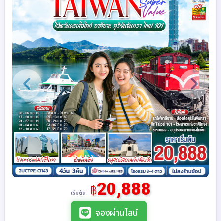
20,888
฿
เริ่มต้น
จองผ่านไลน์