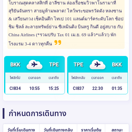
โบราณสุดคลาสสิกที่ อาลีซาน ล่องเรือชมวิวพาโนรามาที่
สุริยันจันทรา สายมูห้ามพลาด! ไหว้พระขอพรวัดดัง หลงซาน
& เสวียนกวง เช็คอินตึก ไทเป 101 แลนด์มาร์คระดับโลก ช้อป
ชิม ชิลล์ ละลายทรัพย์ย่าน ซีเหมินติง บินหรู กินดี อยู่สบาย กับ
China Airlines (*รวมปรับ Tax 01 เม.ย. 69 แล้ว*แล้ว!) พัก
โรงแรม 3-4 ดาวทุกคืน
BKK
TPE
TPE
BKK
ไฟล์ทไป
เวลาออก
เวลาถึง
ไฟล์ทกลับ
เวลาออก
เวลาถึง
CI834
10:55
15:25
CI837
22:30
01:35
กำหนดการเดินทาง
วันที่เริ่มเดินทาง
วันที่เดินทางกลับ
ราคาเริ่มต้น
สถานะ