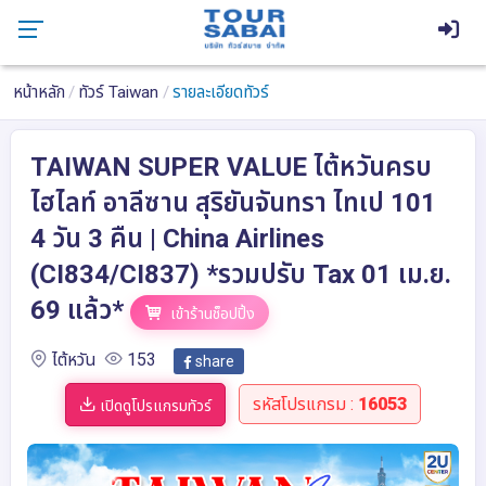
หน้าหลัก
ทัวร์ Taiwan
รายละเอียดทัวร์
TAIWAN SUPER VALUE ไต้หวันครบ
ไฮไลท์ อาลีซาน สุริยันจันทรา ไทเป 101
4 วัน 3 คืน | China Airlines
(CI834/CI837) *รวมปรับ Tax 01 เม.ย.
69 แล้ว*
เข้าร้านช็อปปิ้ง
ไต้หวัน
153
share
รหัสโปรแกรม :
16053
เปิดดูโปรแกรมทัวร์