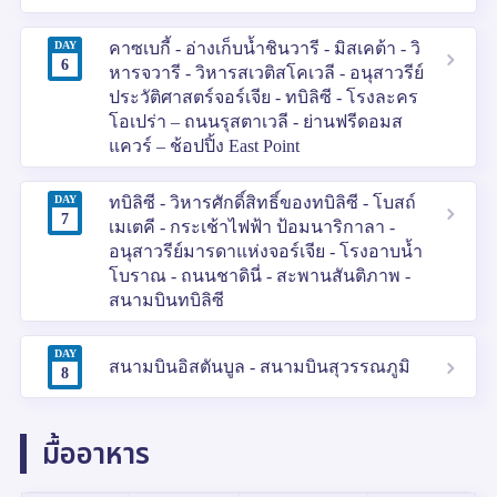
DAY
คาซเบกี้ - อ่างเก็บน้ำชินวารี - มิสเคต้า - วิ
6
หารจวารี - วิหารสเวติสโคเวลี - อนุสาวรีย์
ประวัติศาสตร์จอร์เจีย - ทบิลิซี - โรงละคร
โอเปร่า – ถนนรุสตาเวลี - ย่านฟรีดอมส
แควร์ – ช้อปปิ้ง East Point
DAY
ทบิลิซี - วิหารศักดิ์สิทธิ์ของทบิลิซี - โบสถ์
7
เมเตคี - กระเช้าไฟฟ้า ป้อมนาริกาลา -
อนุสาวรีย์มารดาแห่งจอร์เจีย - โรงอาบน้ำ
โบราณ - ถนนชาดินี่ - สะพานสันติภาพ -
สนามบินทบิลิซี
DAY
สนามบินอิสตันบูล - สนามบินสุวรรณภูมิ
8
มื้ออาหาร