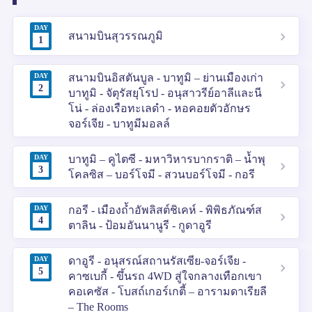
DAY
สนามบินสุวรรณภูมิ
1
DAY
สนามบินอิสตันบูล - บาทูมิ – ย่านเมืองเก่า
2
บาทูมิ - จัตุรัสยุโรป - อนุสาวรีย์อาลีและนี
โน่ - ล่องเรือทะเลดำ - หอคอยตัวอักษร
จอร์เจีย - บาทูมีมอลล์
DAY
บาทูมิ – คูไตซี - มหาวิหารบากราติ – น้ำพุ
3
โคลซิส – บอร์โจมี - สวนบอร์โจมี - กอรี
DAY
กอรี - เมืองถ้ำอัพลิสต์ชิเคห์ - พิพิธภัณฑ์ส
4
ตาลิน - ป้อมอันนานูรี - กูดาอูรี
DAY
ดาอูรี - อนุสรณ์สถานรัสเซีย-จอร์เจีย -
5
คาซเบกี้ - ขึ้นรถ 4WD สู่ใจกลางเทือกเขา
คอเคซัส - โบสถ์เกอร์เกตี้ – อารามดาเรียลี
– The Rooms