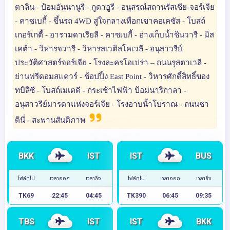
ตาลิน - ป้อมอันนานูรี - กูดาอูรี - อนุสรณ์สถานรัสเซีย-จอร์เจีย
- คาซเบกี้ - ขึ้นรถ 4WD สู่ใจกลางเทือกเขาคอเคซัส - โบสถ์
เกอร์เกตี้ - อารามดาเรียลี - คาซเบกี้ - อ่างเก็บน้ำชินวารี - มิส
เคต้า - วิหารจวารี - วิหารสเวติสโคเวลี - อนุสาวรีย์
ประวัติศาสตร์จอร์เจีย - โรงละครโอเปร่า – ถนนรุสตาเวลี -
ย่านฟรีดอมสแควร์ - ช้อปปิ้ง East Point - วิหารศักดิ์สิทธิ์ของ
ทบิลิซี - โบสถ์เมเตคี - กระเช้าไฟฟ้า ป้อมนาริกาลา -
อนุสาวรีย์มารดาแห่งจอร์เจีย - โรงอาบน้ำโบราณ - ถนนชา
ดินี่ - สะพานสันติภาพ
BKK
IST
IST
BUS
ไฟล์ทไป
เวลาออก
เวลาถึง
ไฟล์ทไป
เวลาออก
เวลาถึง
TK69
22:45
04:45
TK390
06:45
09:35
TBS
IST
IST
BKK