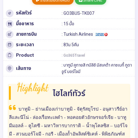
รายละเอียดทั้งหมด
Share LINE
รหัสทัวร์
: GO3BUS-TK007
มื้ออาหาร
: 15 มื้อ
สายการบิน
: Turkish Airlines
ระยะเวลา
: 8วัน 5คืน
Product
: Go365Travel
:
บาทูมี
คูทายสิ
ทบิลิซิ
มิสเคต้า
คาซเบกี้
กูดา
เส้นทาง
อูรี
บอร์โจมี
Highlight
ไฮไลท์ทัวร์
บาทูมิ – ย่านเมืองเก่าบาทูมิ - จัตุรัสยุโรป - อนุสาวรีย์อา
ลีและนีโน่ - ล่องเรือทะเลดำ - หอคอยตัวอักษรจอร์เจีย - บาทู
มีมอลล์ – คูไตซี - มหาวิหารบากราติ – น้ำพุโคลซิส – บอร์โจ
มี - สวนบอร์โจมี - กอรี - เมืองถ้ำอัพลิสต์ชิเคห์ - พิพิธภัณฑ์ส