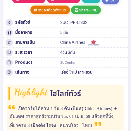
PDF
รายละเอียดทั้งหมด
Share LINE
รหัสทัวร์
: 2UCTPE-CI302
มื้ออาหาร
: 5 มื้อ
สายการบิน
: China Airlines
ระยะเวลา
: 4วัน 3คืน
Product
: 2UCenter
เส้นทาง
:
เจียอี้
ไทเป
เถาหยวน
Highlight
ไฮไลท์ทัวร์
เปิดวาร์ปไต้หวัน 4 วัน 3 คืน (บินหรู China Airlines) ✈️
[อัปเดต! ราคาสุทธิรวมปรับ Tax 01 เม.ย. 69 แล้วทุกที่นั่ง]
เที่ยวครบ 3 เมืองดัง ไถจง - หนานโถว - ไทเป