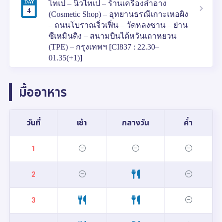
DAY
ไทเป – นิวไทเป – ร้านเครื่องสำอาง
4
(Cosmetic Shop) – อุทยานธรณีเกาะเหอผิง
– ถนนโบราณจิ่วเฟิ่น – วัดหลงซาน – ย่าน
ซีเหมินติง – สนามบินไต้หวันเถาหยวน
(TPE) – กรุงเทพฯ [CI837 : 22.30–
01.35(+1)]
มื้ออาหาร
วันที่
เช้า
กลางวัน
ค่ำ
1
2
3