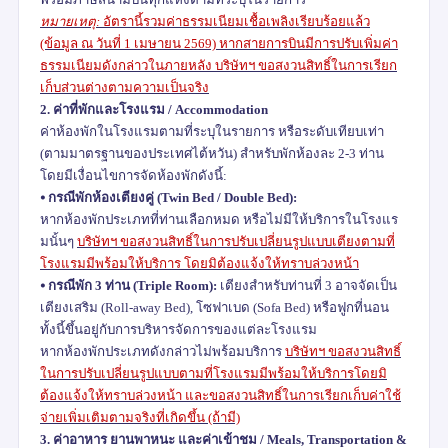
หมายเหตุ:
อัตรานี้รวมค่าธรรมเนียมเชื้อเพลิงเรียบร้อยแล้ว
(ข้อมูล ณ วันที่
1
เมษายน
2569)
หากสายการบินมีการปรับเพิ่มค่า
ธรรมเนียมดังกล่าวในภายหลัง บริษัทฯ ขอสงวนสิทธิ์ในการเรียก
เก็บส่วนต่างตามความเป็นจริง
2.
ค่าที่พักและโรงแรม /
Accommodation
ค่าห้องพักในโรงแรมตามที่ระบุในรายการ หรือระดับเทียบเท่า
(ตามมาตรฐานของประเทศไต้หวัน) สำหรับพักห้องละ
2-3
ท่าน
โดยมีเงื่อนไขการจัดห้องพักดังนี้:
⦁
กรณีพักห้องเตียงคู่ (
Twin Bed / Double Bed):
หากห้องพักประเภทที่ท่านเลือกหมด หรือไม่มีให้บริการในโรงแร
มนั้นๆ
บริษัทฯ ขอสงวนสิทธิ์ในการปรับเปลี่ยนรูปแบบเตียงตามที่
โรงแรมมีพร้อมให้บริการ โดยมิต้องแจ้งให้ทราบล่วงหน้า
⦁
กรณีพัก
3
ท่าน (
Triple Room):
เตียงสำหรับท่านที่
3
อาจจัดเป็น
เตียงเสริม (
Roll-away Bed),
โซฟาเบด (
Sofa Bed)
หรือฟูกที่นอน
ทั้งนี้ขึ้นอยู่กับการบริหารจัดการของแต่ละโรงแรม
หากห้องพักประเภทดังกล่าวไม่พร้อมบริการ
บริษัทฯ ขอสงวนสิทธิ์
ในการปรับเปลี่ยนรูปแบบตามที่โรงแรมมีพร้อมให้บริการโดยมิ
ต้องแจ้งให้ทราบล่วงหน้า และขอสงวนสิทธิ์ในการเรียกเก็บค่าใช้
จ่ายเพิ่มเติมตามจริงที่เกิดขึ้น (ถ้ามี)
3.
ค่าอาหาร ยานพาหนะ และค่าเข้าชม /
Meals, Transportation &