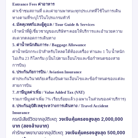
Entrance Fees
ค่าอาหาร
ค่าเข้าชมสถานที่ และค่ายานพาหนะทุกประเภทที่ใช้ในการเดิน
ทางตามที่ระบุไว้ในโปรแกรมทัวร์
4.
มัคคุเทศก์และผู้ดูแล /
Tour Guide & Services
เจ้าหน้าที่ผู้เชี่ยวชาญของบริษัทฯ คอยให้บริการและอำนวยความ
สะดวกตลอดการเดินทาง
5.
ค่าน้ำหนักสัมภาระ /
Baggage Allowance
ค่าน้ำหนักกระเป๋าสำหรับโหลดใต้ท้องเครื่อง ท่านละ
1
ใบ น้ำหนัก
ไม่เกิน
23
กิโลกรัม (เป็นไปตามเงื่อนไขและข้อกำหนดของสาย
การบิน)
6.
ประกันภัยการบิน /
Aviation Insurance
ค่าประกันวินาศภัยเครื่องบินตามเงื่อนไขและข้อกำหนดของแต่ละ
สายการบิน
7.
ภาษีมูลค่าเพิ่ม /
Value Added Tax (VAT)
รวมภาษีมูลค่าเพิ่ม
7%
เรียบร้อยแล้ว (เฉพาะในส่วนของค่าบริการ)
8.
ประกันอุบัติเหตุระหว่างการเดินทาง /
Travel Accident
Insurance
กรณีเสียชีวิตจากอุบัติเหตุ:
วงเงินคุ้มครองสูงสุด
2,000,000
บาท (สองล้านบาท)
ค่ารักษาพยาบาลจากอุบัติเหตุ:
วงเงินคุ้มครองสูงสุด
500,000