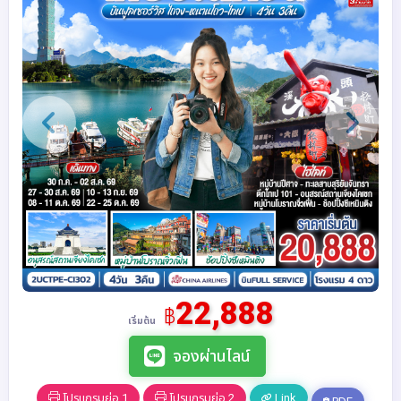
22,888
฿
เริ่มต้น
จองผ่านไลน์
โปรแกรมย่อ 1
โปรแกรมย่อ 2
Link