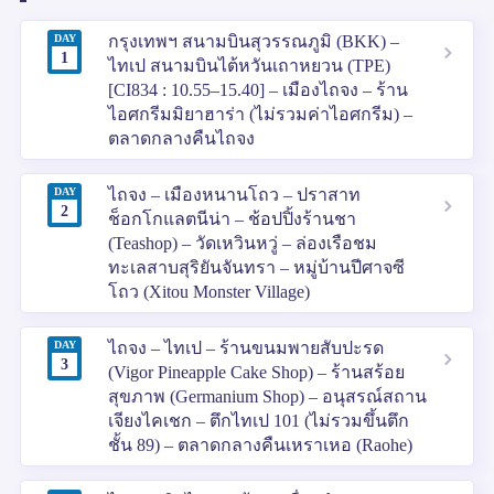
DAY
กรุงเทพฯ สนามบินสุวรรณภูมิ (BKK) –
1
ไทเป สนามบินไต้หวันเถาหยวน (TPE)
[CI834 : 10.55–15.40] – เมืองไถจง – ร้าน
ไอศกรีมมิยาฮาร่า (ไม่รวมค่าไอศกรีม) –
ตลาดกลางคืนไถจง
DAY
ไถจง – เมืองหนานโถว – ปราสาท
2
ช็อกโกแลตนีน่า – ช้อปปิ้งร้านชา
(Teashop) – วัดเหวินหวู่ – ล่องเรือชม
ทะเลสาบสุริยันจันทรา – หมู่บ้านปีศาจซี
โถว (Xitou Monster Village)
DAY
ไถจง – ไทเป – ร้านขนมพายสับปะรด
3
(Vigor Pineapple Cake Shop) – ร้านสร้อย
สุขภาพ (Germanium Shop) – อนุสรณ์สถาน
เจียงไคเชก – ตึกไทเป 101 (ไม่รวมขึ้นตึก
ชั้น 89) – ตลาดกลางคืนเหราเหอ (Raohe)