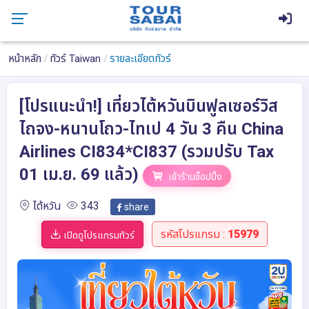
หน้าหลัก
ทัวร์ Taiwan
รายละเอียดทัวร์
[โปรแนะนำ!] เที่ยวไต้หวันบินฟูลเซอร์วิส
ไถจง-หนานโถว-ไทเป 4 วัน 3 คืน China
Airlines CI834*CI837 (รวมปรับ Tax
01 เม.ย. 69 แล้ว)
เข้าร้านช็อปปิ้ง
ไต้หวัน
343
share
รหัสโปรแกรม :
15979
เปิดดูโปรแกรมทัวร์