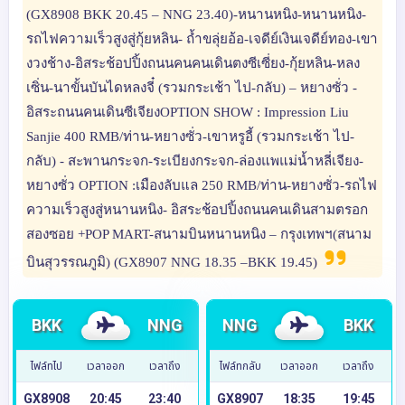
(GX8908 BKK 20.45 – NNG 23.40)-หนานหนิง-หนานหนิง-
รถไฟความเร็วสูงสู่กุ้ยหลิน- ถ้ำขลุ่ยอ้อ-เจดีย์เงินเจดีย์ทอง-เขา
งวงช้าง-อิสระช้อปปิ้งถนนคนคนเดินตงซีเซี่ยง-กุ้ยหลิน-หลง
เซิ่น-นาขั้นบันไดหลงจี๋ (รวมกระเช้า ไป-กลับ) – หยางซั่ว -
อิสระถนนคนเดินซีเจียงOPTION SHOW : Impression Liu
Sanjie 400 RMB/ท่าน-หยางซั่ว-เขาหรูอี้ (รวมกระเช้า ไป-
กลับ) - สะพานกระจก-ระเบียงกระจก-ล่องแพแม่น้ำหลี่เจียง-
หยางซั่ว OPTION :เมืองลับแล 250 RMB/ท่าน-หยางซั่ว-รถไฟ
ความเร็วสูงสู่หนานหนิง- อิสระช้อปปิ้งถนนคนเดินสามตรอก
สองซอย +POP MART-สนามบินหนานหนิง – กรุงเทพฯ(สนาม
บินสุวรรณภูมิ) (GX8907 NNG 18.35 –BKK 19.45)
BKK
NNG
NNG
BKK
ไฟล์ทไป
เวลาออก
เวลาถึง
ไฟล์ทกลับ
เวลาออก
เวลาถึง
GX8908
20:45
23:40
GX8907
18:35
19:45