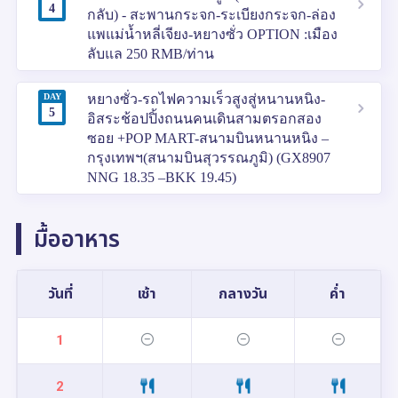
4
กลับ) - สะพานกระจก-ระเบียงกระจก-ล่อง
แพแม่น้ำหลี่เจียง-หยางซั่ว OPTION :เมือง
ลับแล 250 RMB/ท่าน
DAY
หยางซั่ว-รถไฟความเร็วสูงสู่หนานหนิง-
5
อิสระช้อปปิ้งถนนคนเดินสามตรอกสอง
ซอย +POP MART-สนามบินหนานหนิง –
กรุงเทพฯ(สนามบินสุวรรณภูมิ) (GX8907
NNG 18.35 –BKK 19.45)
มื้ออาหาร
วันที่
เช้า
กลางวัน
ค่ำ
1
2