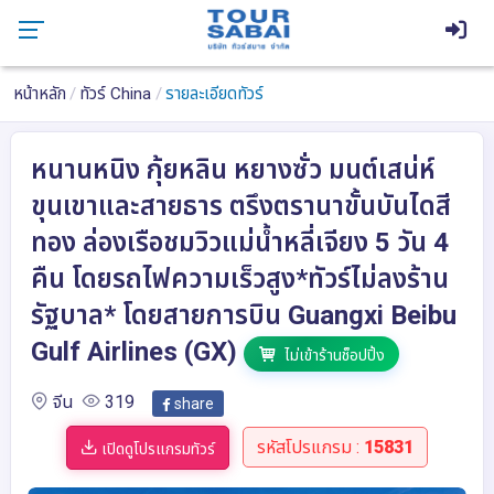
หน้าหลัก
ทัวร์ China
รายละเอียดทัวร์
หนานหนิง กุ้ยหลิน หยางซั่ว มนต์เสน่ห์
ขุนเขาและสายธาร ตรึงตรานาขั้นบันไดสี
ทอง ล่องเรือชมวิวแม่น้ำหลี่เจียง 5 วัน 4
คืน โดยรถไฟความเร็วสูง*ทัวร์ไม่ลงร้าน
รัฐบาล* โดยสายการบิน Guangxi Beibu
Gulf Airlines (GX)
ไม่เข้าร้านช็อปปิ้ง
จีน
319
share
รหัสโปรแกรม :
15831
เปิดดูโปรแกรมทัวร์