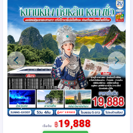
19,888
฿
เริ่มต้น