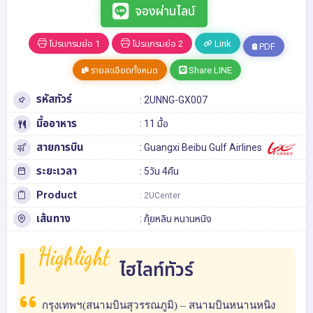
จองผ่านไลน์
โปรแกรมย่อ 1
โปรแกรมย่อ 2
Link
PDF
รายละเอียดทั้งหมด
Share LINE
รหัสทัวร์
: 2UNNG-GX007
มื้ออาหาร
: 11 มื้อ
สายการบิน
: Guangxi Beibu Gulf Airlines
ระยะเวลา
: 5วัน 4คืน
Product
: 2UCenter
เส้นทาง
:
กุ้ยหลิน
หนานหนิง
Highlight
ไฮไลท์ทัวร์
กรุงเทพฯ(สนามบินสุวรรณภูมิ) – สนามบินหนานหนิง