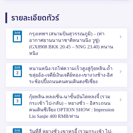
รายละเอียดทัวร์
DAY
กรุงเทพฯ (สนามบินสุวรรณภูมิ) – (ท่า
1
อากาศยานนานาชาติหนานนิง วูซู่)
(GX8908 BKK 20.45 – NNG 23.40) หนาน
หนิง
DAY
หนานหนิง-รถไฟความเร็วสูงสู่กุ้ยหลิน-ถ้ำ
2
ขลุ่ยอ้อ-เจดีย์เงินเจดีย์ทอง-เขางวงช้าง-อิส
ระช้อปปิ้งถนนคนคนเดินตงซีเซี่ยง
DAY
กุ้ยหลิน-หลงเซิ่น-นาขั้นบันไดหลงจี๋ (รวม
3
กระเช้า ไป-กลับ) – หยางซั่ว – อิสระถนน
คนเดินซีเจียง OPTION SHOW : Impression
Liu Sanjie 400 RMB/ท่าน
DAY
วันที่สี่ หยางซั่ว-เขาหรูอี้ (รวมกระเช้า ไป-