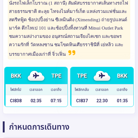
นั่งรถไฟเล็กโบราณ (1 สถานี) สัมผัสบรรยากาศเส้นทางรถไฟ
สายธรรมชาติ ตะลุย ไทจงไนท์มาร์เก็ต แหล่งรวมแฟชั่นและ
สตรีทฟู้ด ช้อปปปิ้งย่าน ซีเหมินติง (Ximending) ถ่ายรูปแลนด์
มาร์ค ตึกไทเป 101 และช้อปปิ้งทิ้งทวนที่ Mitsui Outlet Park
ชมความสง่างามของ อนุสรณ์สถานเจียงไคเชก และขอพร
ความรักที่ วัดหลงซาน ชมโขดหินเศียรราชินีที่ เย่หลิว และ
บรรยากาศเมืองเก่าที่ จิ่วเฟิ่น
BKK
TPE
TPE
BKK
ไฟล์ทไป
เวลาออก
เวลาถึง
ไฟล์ทกลับ
เวลาออก
เวลาถึง
CI838
02:35
07:15
CI837
22:30
01:35
กำหนดการเดินทาง