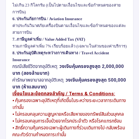
ไม่เกิน
23
กิโลกรัม (เป็นไปตามเงื่อนไขและข้อกำหนดของสาย
การบิน)
6.
ประกันภัยการบิน /
Aviation Insurance
ค่าประกันวินาศภัยเครื่องบินตามเงื่อนไขและข้อกำหนดของแต่ละ
สายการบิน
7.
ภาษีมูลค่าเพิ่ม /
Value Added Tax (VAT)
รวมภาษีมูลค่าเพิ่ม
7%
เรียบร้อยแล้ว (เฉพาะในส่วนของค่าบริการ)
8.
ประกันอุบัติเหตุระหว่างการเดินทาง /
Travel Accident
Insurance
กรณีเสียชีวิตจากอุบัติเหตุ:
วงเงินคุ้มครองสูงสุด
2,000,000
บาท (สองล้านบาท)
ค่ารักษาพยาบาลจากอุบัติเหตุ:
วงเงินคุ้มครองสูงสุด
500,000
บาท (ห้าแสนบาท)
เงื่อนไขและข้อตกลงสำคัญ /
Terms & Conditions:
⦁
คุ้มครองเฉพาะอุบัติเหตุที่เกิดขึ้นในระหว่างระยะเวลาการเดินทาง
เท่านั้น
⦁
ไม่ครอบคลุมความสูญหายหรือเสียหายของทรัพย์สินส่วนบุคคล
⦁
ไม่ครอบคลุมการเจ็บป่วยจากโรคประจำตัว หรือโรคแทรกซ้อน
⦁
สิทธิ์ความคุ้มครองเฉพาะผู้เดินทางที่ร่วมเดินทางไป-กลับพร้อม
คณะทัวร์ตามกำหนดการเท่านั้น