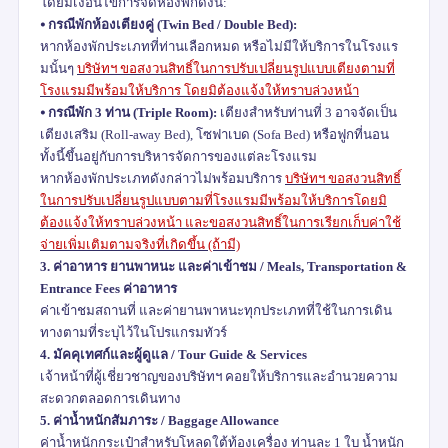
โดยมีเงื่อนไขการจัดห้องพักดังนี้:
⦁
กรณีพักห้องเตียงคู่ (
Twin Bed / Double Bed):
หากห้องพักประเภทที่ท่านเลือกหมด หรือไม่มีให้บริการในโรงแร
มนั้นๆ
บริษัทฯ ขอสงวนสิทธิ์ในการปรับเปลี่ยนรูปแบบเตียงตามที่
โรงแรมมีพร้อมให้บริการ โดยมิต้องแจ้งให้ทราบล่วงหน้า
⦁
กรณีพัก
3
ท่าน (
Triple Room):
เตียงสำหรับท่านที่
3
อาจจัดเป็น
เตียงเสริม (
Roll-away Bed),
โซฟาเบด (
Sofa Bed)
หรือฟูกที่นอน
ทั้งนี้ขึ้นอยู่กับการบริหารจัดการของแต่ละโรงแรม
หากห้องพักประเภทดังกล่าวไม่พร้อมบริการ
บริษัทฯ ขอสงวนสิทธิ์
ในการปรับเปลี่ยนรูปแบบตามที่โรงแรมมีพร้อมให้บริการโดยมิ
ต้องแจ้งให้ทราบล่วงหน้า และขอสงวนสิทธิ์ในการเรียกเก็บค่าใช้
จ่ายเพิ่มเติมตามจริงที่เกิดขึ้น (ถ้ามี)
3.
ค่าอาหาร ยานพาหนะ และค่าเข้าชม /
Meals, Transportation &
Entrance Fees
ค่าอาหาร
ค่าเข้าชมสถานที่ และค่ายานพาหนะทุกประเภทที่ใช้ในการเดิน
ทางตามที่ระบุไว้ในโปรแกรมทัวร์
4.
มัคคุเทศก์และผู้ดูแล /
Tour Guide & Services
เจ้าหน้าที่ผู้เชี่ยวชาญของบริษัทฯ คอยให้บริการและอำนวยความ
สะดวกตลอดการเดินทาง
5.
ค่าน้ำหนักสัมภาระ /
Baggage Allowance
ค่าน้ำหนักกระเป๋าสำหรับโหลดใต้ท้องเครื่อง ท่านละ
1
ใบ น้ำหนัก