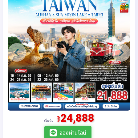
24,888
฿
เริ่มต้น
จองผ่านไลน์