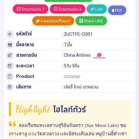
โปรแกรมย่อ 1
โปรแกรมย่อ 2
Link
PDF
รายละเอียดทั้งหมด
Share LINE
รหัสทัวร์
: 2UCTPE-CI301
มื้ออาหาร
: 7 มื้อ
สายการบิน
: China Airlines
ระยะเวลา
: 5วัน 3คืน
Product
: 2UCenter
เส้นทาง
:
เจียอี้
ไทเป
เถาหยวน
Highlight
ไฮไลท์ทัวร์
ล่องเรือชมทะเลสาบสุริยันจันทรา (Sun Moon Lake) ชม
เกาะลาลู แวะวัดสวนกวง และอิสระเดินเล่น หมู่บ้านอี๋ต๋าเซ่า