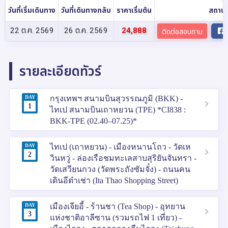
วันที่เริ่มเดินทาง
วันที่เดินทางกลับ
ราคาเริ่มต้น
สถาน
22 ต.ค. 2569
26 ต.ค. 2569
24,888
ติดต่อสอบถาม
รายละเอียดทัวร์
DAY
กรุงเทพฯ สนามบินสุวรรณภูมิ (BKK) -
1
ไทเป สนามบินเถาหยวน (TPE) *CI838 :
BKK-TPE (02.40–07.25)*
DAY
ไทเป (เถาหยวน) - เมืองหนานโถว - วัดเห
2
วินหวู่ - ล่องเรือชมทะเลสาบสุริยันจันทรา -
วัดเสวียนกวง (วัดพระถังซัมจั๋ง) - ถนนคน
เดินอีต๋าเช่า (Ita Thao Shopping Street)
DAY
เมืองเจียอี้ - ร้านชา (Tea Shop) - อุทยาน
3
แห่งชาติอาลีซาน (รวมรถไฟ 1 เที่ยว) -