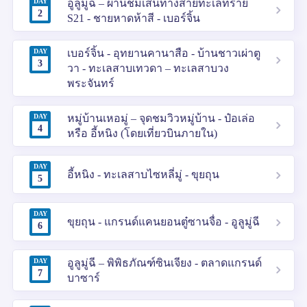
DAY
อูลู่มู่ฉี – ผ่านชมเส้นทางสายทะเลทราย
2
S21 - ชายหาดห้าสี - เบอร์จิ้น
DAY
เบอร์จิ้น - อุทยานคานาสือ - บ้านชาวเผ่าตู
3
วา - ทะเลสาบเทวดา – ทะเลสาบวง
พระจันทร์
DAY
หมู่บ้านเหอมู่ – จุดชมวิวหมู่บ้าน - ป๋อเล่อ
4
หรือ อี้หนิง (โดยเที่ยวบินภายใน)
DAY
อี้หนิง - ทะเลสาบไซหลี่มู่ - ขุยถุน
5
DAY
ขุยถุน - แกรนด์แคนยอนตู๋ซานจื่อ - อูลูมู่ฉี
6
DAY
อูลูมู่ฉี – พิพิธภัณฑ์ซินเจียง - ตลาดแกรนด์
7
บาซาร์