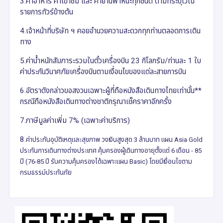
3.ค่าอาหาร ค่าเข้าชม และ ค่ายานพาหนะทุกชนิด ตามที่ระบุไว้ใน
รายการทัวร์ข้างต้น
4.เจ้าหน้าที่บริษัท ฯ คอยอำนวยความสะดวกทุกท่านตลอดการเดิน
ทาง
5.ค่าน้ำหนักสัมภาระรวมในตั๋วเครื่องบิน 23 กิโลกรัม/ท่านละ 1 ใบ
ค่าประกันวินาศภัยเครื่องบินตามเงื่อนไขของแต่ละสายการบิน
6.อัตราดังกล่าวขอสงวนเฉพาะผู้ที่ถือหนังสือเดินทางไทยเท่านั้น**
กรณีถือหนังสือเดินทางต่างชาติกรุณาเช็คราคาอีกครั้ง
7.ภาษีมูลค่าเพิ่ม 7% (เฉพาะค่าบริการ)
8.
ค่าประกันอุบัติเหตุและสุขภาพ วงเงินสูงสุด 3 ล้านบาท แผน Asia Gold
ประกันการเดินทางต่างประเทศ คุ้มครองผู้เดินทางอายุตั้งแต่ 6 เดือน - 85
ปี (76-85 ปี รับความคุ้มครองได้เฉพาะแผน Basic) โดยมี
เงื่อนไขตาม
กรมธรรม์ประกันภัย