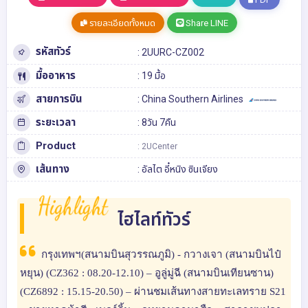
รายละเอียดทั้งหมด
Share LINE
รหัสทัวร์
: 2UURC-CZ002
มื้ออาหาร
: 19 มื้อ
สายการบิน
: China Southern Airlines
ระยะเวลา
: 8วัน 7คืน
Product
: 2UCenter
เส้นทาง
:
อัลไต
อี๋หนิง
ซินเจียง
Highlight
ไฮไลท์ทัวร์
กรุงเทพฯ(สนามบินสุวรรณภูมิ) - กวางเจา (สนามบินไป๋
หยุน) (CZ362 : 08.20-12.10) – อูลู่มู่ฉี (สนามบินเทียนซาน)
(CZ6892 : 15.15-20.50) – ผ่านชมเส้นทางสายทะเลทราย S21