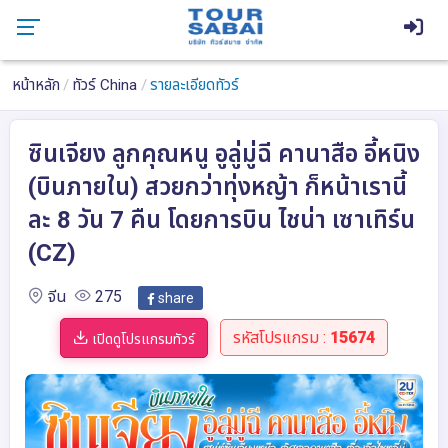
หน้าหลัก
ทัวร์ China
รายละเอียดทัวร์
ซินเจียง ลูกคุณหนู อูลู่มู่ฉี คานาสือ อี้หนิง
(บินภายใน) สวยกว่าทุ่งหญ้า ก็หน้าเรานี้
ละ 8 วัน 7 คืน โดยการบิน ไชน่า เซาเทิร์น
(CZ)
จีน
275
share
รหัสโปรแกรม :
15674
เปิดดูโปรแกรมทัวร์