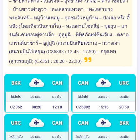
– ชายหาดห้าสี - เบอร์จิ้น – อุทยานคานาสือ – ศาลาชมปลา
– บ้านชาวเผ่าตูวา – ทะเลสาบเทวดา – ทะเลสาบวง
พระจันทร์ – หมู่บ้านเหอมู่ – จุดชมวิวหมู่บ้าน – ป๋อเล่อ หรือ อี้
หนิง (โดยเที่ยวบินภายใน) – ทะเลสาบไซหลี่มู่ – ขุยถุน – แก
รนด์แคนยอนตู๋ซานจื่อ – อูลูมู่ฉี – พิพิธภัณฑ์ซินเจียง – ตลาด
แกรนด์บาซาร์ – อูลู่มู่ฉี (สนามบินเทียนซาน) – กวางเจา
(สนามบินไป๋หยุน) (CZ6883 : 12.45 - 17.50) – กรุงเทพ
(สุวรรณภูมิ) (CZ361 : 20.20 - 22.30)
BKK
CAN
CAN
URC
ไฟล์ทไป
เวลาออก
เวลาถึง
ไฟล์ทไป
เวลาออก
เวลาถึง
CZ362
08:20
12:10
CZ6892
15:15
20:50
URC
CAN
CAN
BKK
ไฟล์ทกลับ
เวลาออก
เวลาถึง
ไฟล์ทกลับ
เวลาออก
เวลาถึง