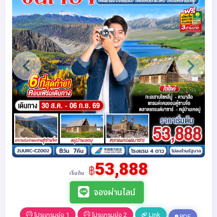
53,888
฿
เริ่มต้น
จองผ่านไลน์
โปรแกรมย่อ 1
โปรแกรมย่อ 2
Link
PDF