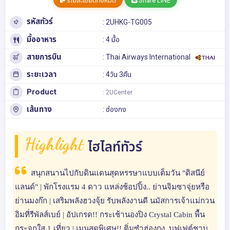
รายละเอียดทั้งหมด
Share LINE
รหัสทัวร์
: 2UHKG-TG005
มื้ออาหาร
: 4 มื้อ
สายการบิน
: Thai Airways International
ระยะเวลา
: 4วัน 3คืน
Product
: 2UCenter
เส้นทาง
:
ฮ่องกง
Highlight
ไฮไลท์ทัวร์
สนุกสนานไปกับดินแดนสุดหรรษาแบบเต็มวัน "ดิสนีย์
แลนด์" | พักโรงแรม 4 ดาว แหล่งช้อปปิ้ง.. ย่านจิมซาจุ่ยหรือ
ย่านมงก๊ก | เสริมพลังฮวงจุ้ย รับพลังงานดี นมัสการเจ้าแม่กวน
อิมที่รีพัลส์เบย์ | อัปเกรด!! กระเช้านองปิง Crystal Cabin พื้น
กระจกใส 1 เที่ยว | เมนูสุดพิเศษ!! ติ่มซำฮ่องกง, บุฟเฟต์ชาบู