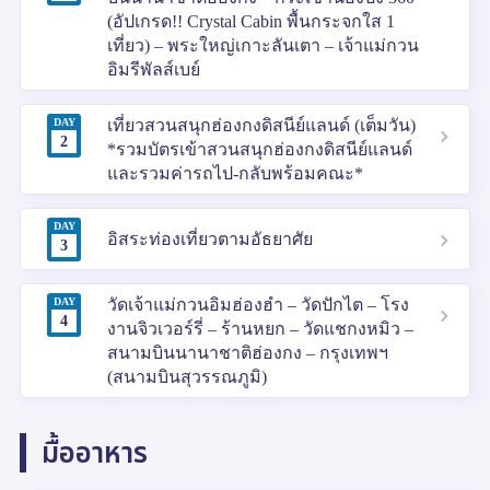
(อัปเกรด!! Crystal Cabin พื้นกระจกใส 1
เที่ยว) – พระใหญ่เกาะลันเตา – เจ้าแม่กวน
อิมรีพัลส์เบย์
DAY
เที่ยวสวนสนุกฮ่องกงดิสนีย์แลนด์ (เต็มวัน)
2
*รวมบัตรเข้าสวนสนุกฮ่องกงดิสนีย์แลนด์
และรวมค่ารถไป-กลับพร้อมคณะ*
DAY
อิสระท่องเที่ยวตามอัธยาศัย
3
DAY
วัดเจ้าแม่กวนอิมฮ่องฮำ – วัดปักไต – โรง
4
งานจิวเวอร์รี่ – ร้านหยก – วัดแชกงหมิว –
สนามบินนานาชาติฮ่องกง – กรุงเทพฯ
(สนามบินสุวรรณภูมิ)
มื้ออาหาร