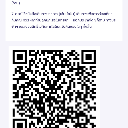
(ถ้ามี)
7. กรณีใช้หนังสือเดินทางราชการ (เล่มน้ำเงิน) เดินทางเพื่อการท่องเที่ยว
กับคณะทัวร์ หากท่านถูกปฏิเสธในการเข้า – ออกประเทศใดๆ ก็ตาม ทางบริ
ษัทฯ ขอสงวนสิทธิ์ไม่คืนค่าทัวร์และรับผิดชอบใดๆ ทั้งสิ้น