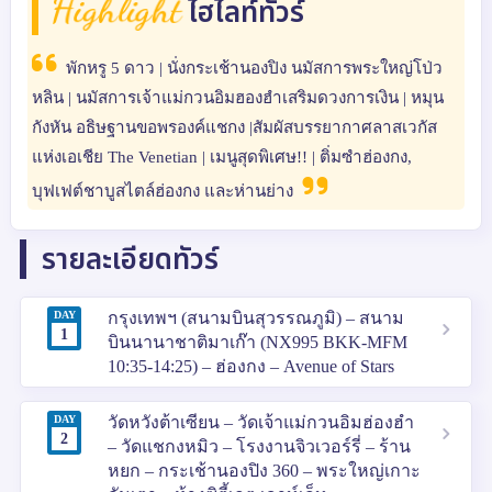
Highlight
ไฮไลท์ทัวร์
พักหรู 5 ดาว | นั่งกระเช้านองปิง นมัสการพระใหญ่โป่ว
หลิน | นมัสการเจ้าแม่กวนอิมฮองฮำเสริมดวงการเงิน | หมุน
กังหัน อธิษฐานขอพรองค์แชกง |สัมผัสบรรยากาศลาสเวกัส
แห่งเอเชีย The Venetian | เมนูสุดพิเศษ!! | ติ่มซำฮ่องกง,
บุฟเฟต์ชาบูสไตล์ฮ่องกง และห่านย่าง
รายละเอียดทัวร์
DAY
กรุงเทพฯ (สนามบินสุวรรณภูมิ) – สนาม
1
บินนานาชาติมาเก๊า (NX995 BKK-MFM
10:35-14:25) – ฮ่องกง – Avenue of Stars
DAY
วัดหวังต้าเซียน – วัดเจ้าแม่กวนอิมฮ่องฮำ
2
– วัดแชกงหมิว – โรงงานจิวเวอร์รี่ – ร้าน
หยก – กระเช้านองปิง 360 – พระใหญ่เกาะ