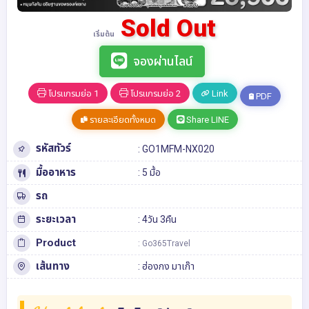
Sold Out
เริ่มต้น
จองผ่านไลน์
โปรแกรมย่อ 1
โปรแกรมย่อ 2
Link
PDF
รายละเอียดทั้งหมด
Share LINE
รหัสทัวร์
: GO1MFM-NX020
มื้ออาหาร
: 5 มื้อ
รถ
ระยะเวลา
: 4วัน 3คืน
Product
: Go365Travel
เส้นทาง
:
ฮ่องกง
มาเก๊า