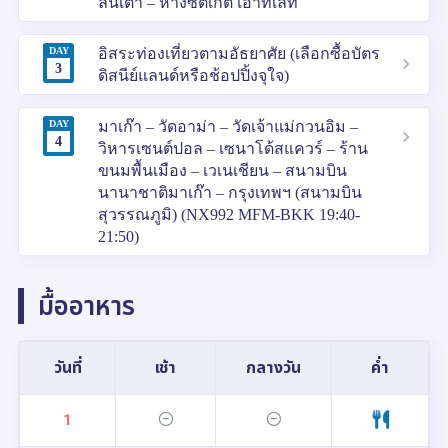
ลันเตา – ห้างซิตี้เกต เอาท์เล็ท
DAY
อิสระท่องเที่ยวตามอัธยาศัย (เลือกซื้อบัตร
3
ดิสนีย์แลนด์หรือช้อปปิ้งจุใจ)
DAY
มาเก๊า – วัดอาม่า – วัดเจ้าแม่กวนอิม –
4
วิหารเซนต์ปอล – เซนาโด้สแควร์ – ร้าน
ขนมพื้นเมือง – เวเนเชียน – สนามบิน
นานาชาติมาเก๊า – กรุงเทพฯ (สนามบิน
สุวรรณภูมิ) (NX992 MFM-BKK 19:40-
21:50)
มื้ออาหาร
วันที่
เช้า
กลางวัน
ค่ำ
1