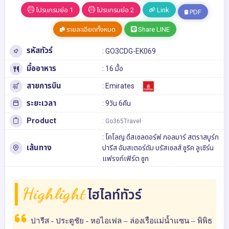
โปรแกรมย่อ 1
โปรแกรมย่อ 2
Link
PDF
รายละเอียดทั้งหมด
Share LINE
รหัสทัวร์
: GO3CDG-EK069
มื้ออาหาร
: 16 มื้อ
สายการบิน
: Emirates
ระยะเวลา
: 9วัน 6คืน
Product
: Go365Travel
:
โคโลญ
ดึสเซลดอร์ฟ
กอลมาร์
สตราสบูร์ก
เส้นทาง
ปารีส
อัมสเตอร์ดัม
บรัสเซลส์
ซูริค
ลูเซิร์น
แฟรงก์เฟิร์ต
ซูก
Highlight
ไฮไลท์ทัวร์
ปารีส - ประตูชัย - หอไอเฟล – ล่องเรือแม่น้ำแซน – พิพิธ