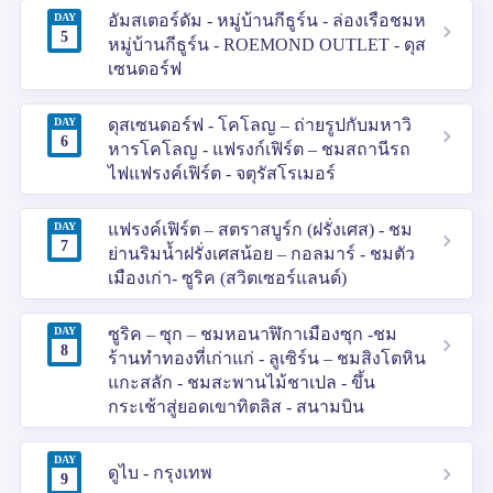
DAY
อัมสเตอร์ดัม - หมู่บ้านกีธูร์น - ล่องเรือชมห
5
หมู่บ้านกีธูร์น - ROEMOND OUTLET - ดุส
เซนดอร์ฟ
DAY
ดุสเซนดอร์ฟ - โคโลญ – ถ่ายรูปกับมหาวิ
6
หารโคโลญ - แฟรงก์เฟิร์ต – ชมสถานีรถ
ไฟแฟรงค์เฟิร์ต - จตุรัสโรเมอร์
DAY
แฟรงค์เฟิร์ต – สตราสบูร์ก (ฝรั่งเศส) - ชม
7
ย่านริมน้ำฝรั่งเศสน้อย – กอลมาร์ - ชมตัว
เมืองเก่า- ซูริค (สวิตเซอร์แลนด์)
DAY
ซูริค – ซุก – ชมหอนาฬิกาเมืองซุก -ชม
8
ร้านทำทองที่เก่าแก่ - ลูเซิร์น – ชมสิงโตหิน
แกะสลัก - ชมสะพานไม้ชาเปล - ขึ้น
กระเช้าสู่ยอดเขาทิตลิส - สนามบิน
DAY
ดูไบ - กรุงเทพ
9