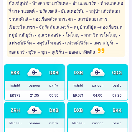
ภัณฑ์ลูฟท์ - ห้างลา ซามาริแตง – ย่านมงมาร์ต - ห้างแกลเลอ
รี่ ลาฟาแยตต์ – บรัสเซลล์ - อัมสเตอร์ดัม – หมู่บ้านกังหันลม
ซานสคันส์ – ล่องเรือหลังคากระจก – สถาบันสอนการ
เจียระไนเพชร - จัตุรัสดัมสแควร์ – หมู่บ้านกีธู์น –ล่องเรือชมห
หมู่บ้านกีธูร์น - ดุสเซนดอร์ฟ - โคโลญ – มหาวิหารโคโลญ -
แฟรงก์เฟิร์ต – จตุรัสโรเมอร์ - แฟรงค์เฟิร์ต – สตราสบูร์ก –
กอลมาร์ - ซูริค – ซุก – ลูเซิร์น – ยอดเขาทิตลิส
BKK
DXB
DXB
CDG
ไฟล์ทไป
เวลาออก
เวลาถึง
ไฟล์ทไป
เวลาออก
เวลาถึง
EK373
21:35
00:50
EK071
04:00
09:20
ZRH
DXB
DXB
BKK
ไฟล์ทกลับ
เวลาออก
เวลาถึง
ไฟล์ทกลับ
เวลาออก
เวลาถึง