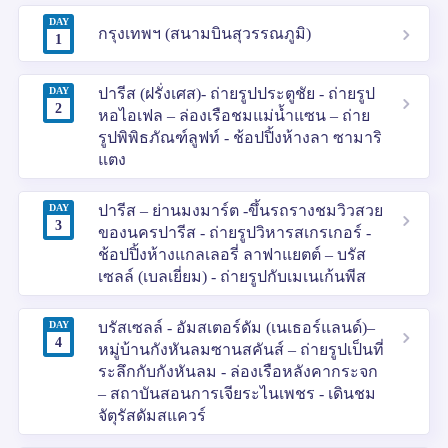
DAY
กรุงเทพฯ (สนามบินสุวรรณภูมิ)
1
DAY
ปารีส (ฝรั่งเศส)- ถ่ายรูปประตูชัย - ถ่ายรูป
2
หอไอเฟล – ล่องเรือชมแม่น้ำแซน – ถ่าย
รูปพิพิธภัณฑ์ลูฟท์ - ช้อปปิ้งห้างลา ซามาริ
แตง
DAY
ปารีส – ย่านมงมาร์ต -ขึ้นรถรางชมวิวสวย
3
ของนครปารีส - ถ่ายรูปวิหารสเกรเกอร์ -
ช้อปปิ้งห้างแกลเลอรี่ ลาฟาแยตต์ – บรัส
เซลล์ (เบลเยี่ยม) - ถ่ายรูปกับเมเนเก้นพีส
DAY
บรัสเซลล์ - อัมสเตอร์ดัม (เนเธอร์แลนด์)–
4
หมู่บ้านกังหันลมซานสคันส์ – ถ่ายรูปเป็นที่
ระลึกกับกังหันลม - ล่องเรือหลังคากระจก
– สถาบันสอนการเจียระไนเพชร - เดินชม
จัตุรัสดัมสแควร์