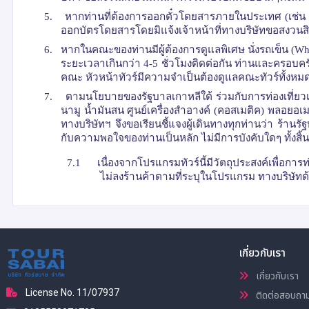
5.
หากท่านที่ต้องการออกตั๋วโดยสารภายในประเทศ (เช่น กรณ
ออกบัตรโดยสารโดยมิแจ้งเจ้าหน้าที่ทางบริษัทขอสงวนสิทธิ์
6.
หากในคณะของท่านมีผู้ต้องการดูแลพิเศษ นั่งรถเข็น (
Wh
ระยะเวลาเกินกว่า 4-5 ชั่วโมงติดต่อกัน ท่านและครอบค
คณะ หัวหน้าทัวร์มีความจำเป็นต้องดูแลคณะทัวร์ทั้งหม
7.
ตามนโยบายของรัฐบาลเกาหลีใต้ ร่วมกับการท่องเที่ยว
นามู น้ำมันสน ศูนย์เครื่องสำอางค์ (คอสเมติค) พลอยอเมท
ทางบริษัทฯ จึงขอเรียนชี้แจงผู้เดินทางทุกท่านว่า ร้านรั
กับความพอใจของท่านเป็นหลัก ไม่มีการบังคับใดๆ ทั้งสิ้น
7.1
เนื่องจากโปรแกรมทัวร์นี้มีวัตถุประสงค์เพื่อกา
ไม่ลงร้านค้าตามที่ระบุในโปรแกรม ทางบริษัทต้อ
เกี่ยวกับเรา
เกี่ยวกับเรา
License No. 11/07937
ติดต่อสอบถา