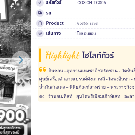
รหัสทัวร์
: GO3ICN-TG005
รถ
Product
: Go365Travel
เส้นทาง
:
โซล
อินชอน
Highlight
ไฮไลท์ทัวร์
อินชอน –อุทยานแห่งชาติซอรัคซาน - วัดชินฮึ
ศูนย์เครื่องสำอางแบรนด์ดังเกาหลี -วัดพงอึนซา 
น้ำมันสนแดง – พิพิธภัณฑ์สาหร่าย – พระราชวังชาง
ดง - ร้านอเมทิสท์ - ฮุนไดพรีเมียมเอ้าท์เลท - ละ