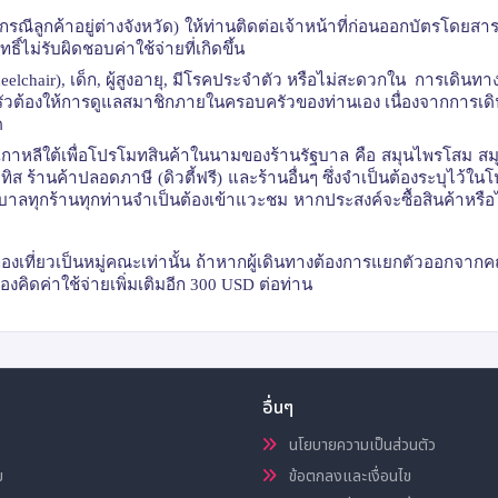
ีลูกค้าอยู่ต่างจังหวัด) ให้ท่านติดต่อเจ้าหน้าที่ก่อนออกบัตรโดยสาร
ไม่รับผิดชอบค่าใช้จ่ายที่เกิดขึ้น
eelchair),
เด็ก
,
ผู้สูงอายุ
,
มีโรคประจำตัว หรือไม่สะดวกใน การเดินทางท
รัวต้องให้การดูแลสมาชิกภายในครอบครัวของท่านเอง เนื่องจากการเดิน
ด
เกาหลีใต้เพื่อโปรโมทสินค้าในนามของร้านรัฐบาล คือ สมุนไพรโสม ส
ิส ร้านค้าปลอดภาษี (ดิวตี้ฟรี) และร้านอื่นๆ ซึ่งจำเป็นต้องระบุไว้ใน
ฐบาลทุกร้านทุกท่านจำเป็นต้องเข้าแวะชม หากประสงค์จะซื้อสินค้าหรือไม่ซ
รท่องเที่ยวเป็นหมู่คณะเท่านั้น ถ้าหากผู้เดินทางต้องการแยกตัวออกจากค
งคิดค่าใช้จ่ายเพิ่มเติมอีก 300
USD
ต่อท่าน
อื่นๆ
นโยบายความเป็นส่วนตัว
ม
ข้อตกลงและเงื่อนไข