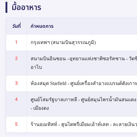
มื้ออาหาร
วันที่
กำหนดการ
1
กรุงเทพฯ (สนามบินสุวรรณภูมิ)
2
สนามบินอินชอน –อุทยานแห่งชาติซอรัคซาน - วัดช
อาไบ
3
ห้องสมุด Starfield - ศูนย์เครื่องสำอางแบรนด์ดัง
4
ศูนย์โสมรัฐบาลเกาหลี - ศูนย์สมุนไพรน้ำมันสนแดง
- เมียงดง
5
ร้านอเมทิสท์ - ฮุนไดพรีเมียมเอ้าท์เลท - ละลายเงิ