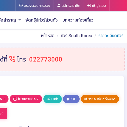
ตรวจสอบการจอง
สมัครสมาชิก
เข้าสู่ระบบ
รือสำราญ
จัดกรุ๊ปทัวร์ส่วนตัว
บทความท่องเที่ยว
หน้าหลัก
ทัวร์ South Korea
รายละเอียดทัวร์
้ที่
โทร.
022773000
อ 1
โปรแกรมย่อ 2
Link
PDF
รายละเอียดทั้งหมด
วร์