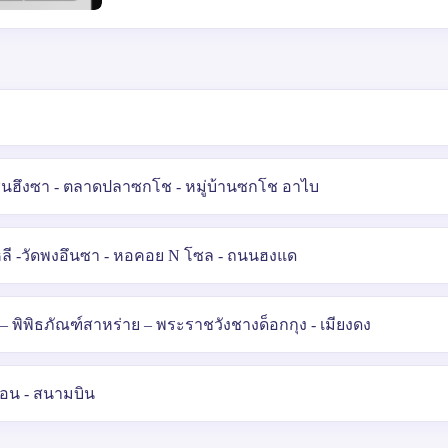
ินฮึงซา - ตลาดปลาซกโช - หมู่บ้านซกโช อาไบ
กาหลี -วัดพงอึนซา - หอคอย N โซล - ถนนฮงแด
– พิพิธภัณฑ์สาหร่าย – พระราชวังชางด็อกกุง - เมียงดง
นวอน - สนามบิน