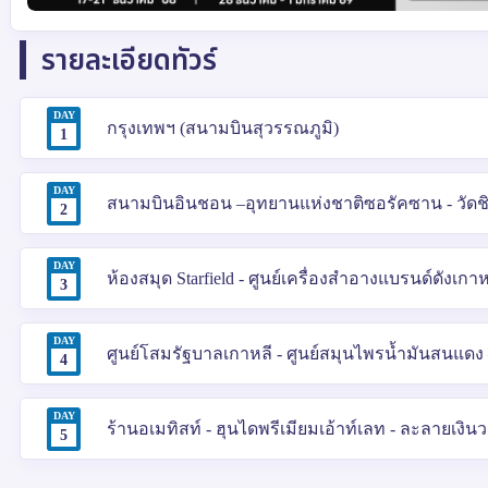
รายละเอียดทัวร์
DAY
กรุงเทพฯ (สนามบินสุวรรณภูมิ)
1
DAY
สนามบินอินชอน –อุทยานแห่งชาติซอรัคซาน - วัดช
2
DAY
ห้องสมุด Starfield - ศูนย์เครื่องสำอางแบรนด์ดังเ
3
DAY
ศูนย์โสมรัฐบาลเกาหลี - ศูนย์สมุนไพรน้ำมันสนแดง 
4
DAY
ร้านอเมทิสท์ - ฮุนไดพรีเมียมเอ้าท์เลท - ละลายเงิ
5