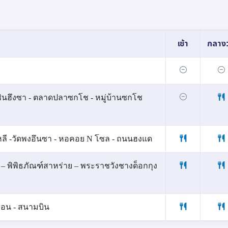
เช้า
กลางว
ินฮึงซา - ตลาดปลาซกโช - หมู่บ้านซกโช
เกาหลี -วัดพงอึนซา - หอคอย N โซล - ถนนฮงแด
 – พิพิธภัณฑ์สาหร่าย – พระราชวังชางด็อกกุง
นวอน - สนามบิน