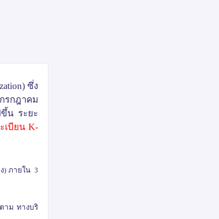
ization)
ซึ่ง
กรกฎาคม
ีขึ้น ระยะ
ทะเบียน
K-
ทาง) ภายใน 3
ก็ตาม ทางบริ