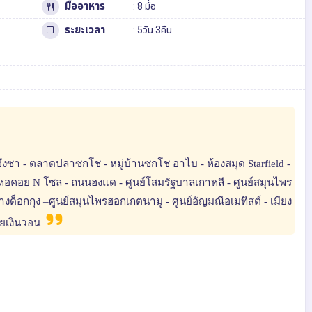
มื้ออาหาร
: 8 มื้อ
ระยะเวลา
: 5วัน 3คืน
งซา - ตลาดปลาซกโช - หมู่บ้านซกโช อาไบ - ห้องสมุด Starfield -
- หอคอย N โซล - ถนนฮงแด - ศูนย์โสมรัฐบาลเกาหลี - ศูนย์สมุนไพร
ด็อกกุง –ศูนย์สมุนไพรฮอกเกตนามู - ศูนย์อัญมณีอเมทิสต์ - เมียง
ลายเงินวอน