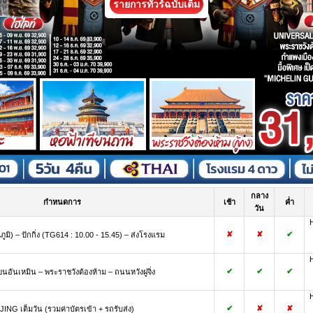
รายการทัวร์ฉบับเต็ม
กลาง
กำหนดการ
เช้า
ค่ำ
วัน
✘
✘
✔
มิ) – ปักกิ่ง (TG614 : 10.00 - 15.45) – ส่งโรงแรม
✔
✔
✔
ยนอันเหมิน – พระราชวังต้องห้าม – ถนนหวังฝูจิ่ง
✔
✘
✘
G เต็มวัน (รวมค่าบัตรเข้า + รถรับส่ง)