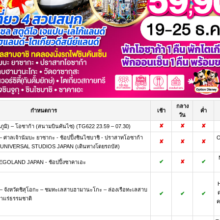
กลาง
กำหนดการ
เช้า
ค่ำ
วัน
✘
✘
✘
ูมิ) – โอซาก้า (สนามบินคันไซ) (TG622 23.59 – 07.30)
 ศาลเจ้านัมบะ ยาซากะ - ช้อปปิ้งชินไซบาชิ - ปราสาทโอซาก้า
O
✘
✘
✘
นุก UNIVERSAL STUDIOS JAPAN (เดินทางโดยรถบัส)
✔
✘
✔
LEGOLAND JAPAN - ช้อปปิ้งซาคาเอะ
H
 – จังหวัดชิสุโอกะ – ชมทะเลสาบฮามานะโกะ – ล่องเรือทะเลสาบ
✔
✔
✔
น้ำแร่ธรรมชาติ
ค