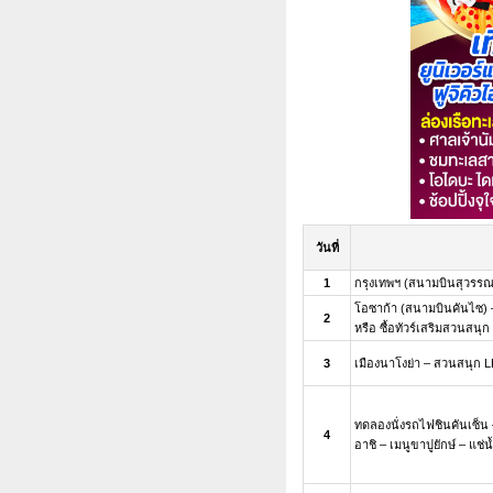
วันที่
1
กรุงเทพฯ (สนามบินสุวรรณภ
โอซาก้า (สนามบินคันไซ) –
2
หรือ ซื้อทัวร์เสริมสวนส
3
เมืองนาโงย่า – สวนสนุก 
ทดลองนั่งรถไฟชินคันเซ็น
4
อาชิ – เมนูขาปูยักษ์ – แช่