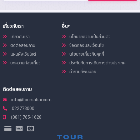
เกี่ยวกับเรา
อื่นๆ
เกี่ยวกับเรา
นโยบายความเป็นส่วนตัว
ติดต่อสอบถาม
ข้อตกลงและเงื่อนไข
แผนผังเว็บไซต์
นโยบายเกี่ยวกับคุกกี้
บทความท่องเที่ยว
ประกันภัยการเดินทางต่างประเทศ
คำถามที่พบบ่อย
ติดต่อสอบถาม
info@toursabai.com
022773000
(081) 765-1628