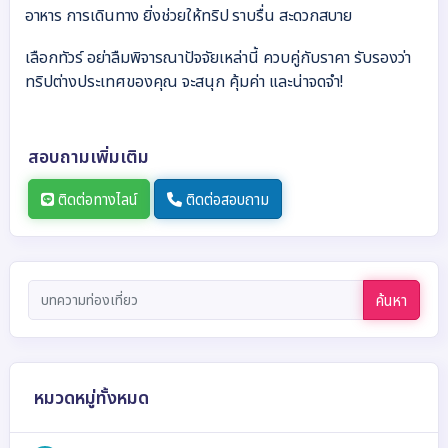
อาหาร การเดินทาง ยิ่งช่วยให้ทริป ราบรื่น สะดวกสบาย
เลือกทัวร์ อย่าลืมพิจารณาปัจจัยเหล่านี้ ควบคู่กับราคา รับรองว่า
ทริปต่างประเทศของคุณ จะสนุก คุ้มค่า และน่าจดจำ!
สอบถามเพิ่มเติม
ติดต่อทางไลน์
ติดต่อสอบถาม
ค้นหา
หมวดหมู่ทั้งหมด