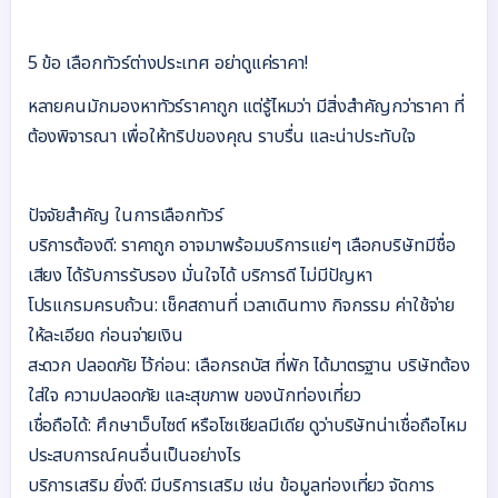
5 ข้อ เลือกทัวร์ต่างประเทศ อย่าดูแค่ราคา!
หลายคนมักมองหาทัวร์ราคาถูก แต่รู้ไหมว่า มีสิ่งสำคัญกว่าราคา ที่
ต้องพิจารณา เพื่อให้ทริปของคุณ ราบรื่น และน่าประทับใจ
ปัจจัยสำคัญ ในการเลือกทัวร์
บริการต้องดี: ราคาถูก อาจมาพร้อมบริการแย่ๆ เลือกบริษัทมีชื่อ
เสียง ได้รับการรับรอง มั่นใจได้ บริการดี ไม่มีปัญหา
โปรแกรมครบถ้วน: เช็คสถานที่ เวลาเดินทาง กิจกรรม ค่าใช้จ่าย
ให้ละเอียด ก่อนจ่ายเงิน
สะดวก ปลอดภัย ไว้ก่อน: เลือกรถบัส ที่พัก ได้มาตรฐาน บริษัทต้อง
ใส่ใจ ความปลอดภัย และสุขภาพ ของนักท่องเที่ยว
เชื่อถือได้: ศึกษาเว็บไซต์ หรือโซเชียลมีเดีย ดูว่าบริษัทน่าเชื่อถือไหม
ประสบการณ์คนอื่นเป็นอย่างไร
บริการเสริม ยิ่งดี: มีบริการเสริม เช่น ข้อมูลท่องเที่ยว จัดการ