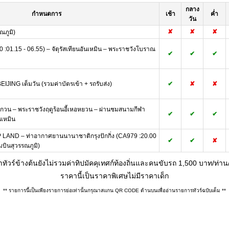
กลาง
กำหนดการ
เช้า
ค่ำ
วัน
✘
✘
✘
ณภูมิ)
80 :01.15 - 06.55) – จัตุรัสเทียนอันเหมิน – พระราชวังโบราณ
✔
✔
✔
ING เต็มวัน (รวมค่าบัตรเข้า + รถรับส่ง)
✔
✘
✘
งกวน – พระราชวังฤดูร้อนอี้เหอหยวน – ผ่านชมสนามกีฬา
✔
✔
✔
นเหมิน
 LAND – ท่าอากาศยานนานาชาติกรุงปักกิ่ง (CA979 :20.00
✔
✔
✘
มบินสุวรรณภูมิ)
ทัวร์ข้างต้นยังไม่รวมค่าทิปมัคคุเทศก์ท้องถิ่นและคนขับรถ 1,500 บาท/ท่าน
ราคานี้เป็นราคาพิเศษไม่มีราคาเด็ก
** รายการนี้เป็นเพียงรายการย่อเท่านั้นกรุณาสแกน QR CODE ด้านบนเพื่ออ่านรายการทัวร์ฉบับเต็ม **