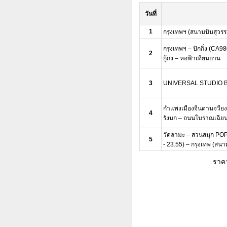
วันที่
1
กรุงเทพฯ (สนามบินสุวรร
กรุงเทพฯ – ปักกิ่ง (CA9
2
กู้กง – หอฟ้าเทียนถาน
3
UNIVERSAL STUDIO BEIJ
กำแพงเมืองจีนด่านจวีย
4
รังนก – ถนนโบราณเฉีย
วัดลามะ – สวนสนุก POP
5
- 23.55) – กรุงเทพ (สนา
ราคา