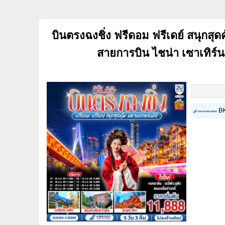
บินตรงฉงชิ่ง ฟรีดอม ฟรีเดย์ สนุกสุด
สายการบิน ไชน่า เซาเทิร์
B