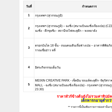
วันที่
กำหนดการ
1
กรุงเทพฯ (สุวรรณภูมิ)
กรุงเทพฯ (สุวรรณภูมิ) – ฉงชิ่ง (สนามบินฉงชิ่งเจียงเป่ย) (C
2
ฉงชิ่ง - ตึกขุยซิง - สถานีรถไฟทะลุตึก – หงหยาต้ง
ตรอกบันได 18 ขั้น - ถนนคนเดินเจี่ยฟ่างเป่ย – อาคารพิพิธภ
3
ราณเซี่ยฮ่าว หลี่
4
อิสระกิจกรรมเต็มวัน
MEIXIN CREATIVE PARK - เช็คอิน รถเมล์ทะลุตึก- จัตุรัสรา
5
MALL - ฉงชิ่ง (สนามบินฉงชิ่งเจียงเป่ย) - กรุงเทพฯ (สุวรรณภ
23.30)
ราคาทัวร์ข้างต้นยังไม่รวมค่าทิปมั
เด็กทารกอายุต่ำกว
** รายการนี้เป็นเพียงรายการย่อเท่านั้