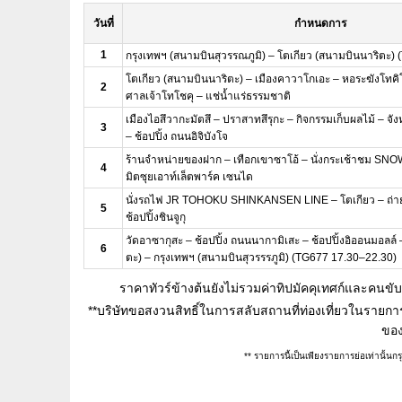
วันที่
กำหนดการ
1
กรุงเทพฯ (สนามบินสุวรรณภูมิ) – โตเกียว (สนามบินนาริตะ)
โตเกียว (สนามบินนาริตะ) – เมืองคาวาโกเอะ – หอระฆังโทคิโ
2
ศาลเจ้าโทโชคุ – แช่น้ำแร่ธรรมชาติ
เมืองไอสึวากะมัตสึ – ปราสาทสึรุกะ – กิจกรรมเก็บผลไม้ – จัง
3
– ช้อปปิ้ง ถนนอิจิบังโจ
ร้านจำหน่ายของฝาก – เทือกเขาซาโอ้ – นั่งกระเช้าชม SN
4
มิตซุยเอาท์เล็ตพาร์ค เซนได
นั่งรถไฟ JR TOHOKU SHINKANSEN LINE – โตเกียว – ถ่าย
5
ช้อปปิ้งชินจูกุ
วัดอาซากุสะ – ช้อปปิ้ง ถนนนากามิเสะ – ช้อปปิ้งอิออนมอลล์
6
ตะ) – กรุงเทพฯ (สนามบินสุวรรรภูมิ) (TG677 17.30–22.30)
ราคาทัวร์ข้างต้นยังไม่รวมค่าทิปมัคคุเทศก์และคน
**บริษัทขอสงวนสิทธิ์ในการสลับสถานที่ท่องเที่ยวในรา
ของ
** รายการนี้เป็นเพียงรายการย่อเท่านั้