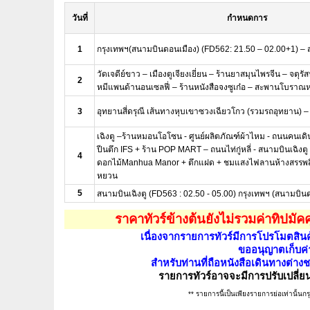
วันที่
กำหนดการ
1
กรุงเทพฯ(สนามบินดอนเมือง) (FD562: 21.50 – 02.00+1) – สน
วัดเจดีย์ขาว – เมืองตูเจียงเยี่ยน – ร้านยาสมุนไพรจีน – จตุรัส
2
หมีแพนด้านอนเซลฟี่ – ร้านหนังสือจงซูเก๋อ – สะพานโบราณ
3
อุทยานสี่ดรุณี เส้นทางหุบเขาซวงเฉียวโกว (รวมรถอุทยาน) – เ
เฉิงตู –ร้านหมอนโอโซน - ศูนย์ผลิตภัณฑ์ผ้าไหม - ถนนคนเดินช
ปีนตึก IFS + ร้าน POP MART – ถนนไท่กู่หลี่ - สนามบินเฉิงต
4
ดอกไม้Manhua Manor + ตึกแฝด + ชมแสงไฟลานห้างสรรพส
หยวน
5
สนามบินเฉิงตู (FD563 : 02.50 - 05.00) กรุงเทพฯ (สนามบิน
ราคาทัวร์ข้างต้นยังไม่รวมค่าทิปมั
เนื่องจากรายการทัวร์มีการโปรโมตสินค้า
ขออนุญาตเก็บค่า
สำหรับท่านที่ถือหนังสือเดินทางต่างช
รายการทัวร์อาจจะมีการปรับเปล
** รายการนี้เป็นเพียงรายการย่อเท่านั้