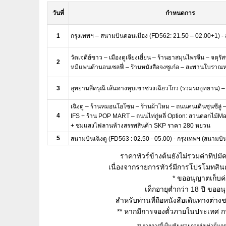
วันที่
กำหนดการ
1
กรุงเทพฯ – สนามบินดอนเมือง (FD562: 21.50 – 02.00+1) - ส
วัดเจดีย์ขาว – เมืองตูเจียงเยี่ยน – ร้านยาสมุนไพรจีน – จตุรัส
2
หมีแพนด้านอนเซลฟี่ – ร้านหนังสือจงซูเก๋อ – สะพานโบราณ
3
อุทยานสี่ดรุณี เส้นทางหุบเขาซวงเฉียวโกว (รวมรถอุทยาน) – เ
เฉิงตู – ร้านหมอนโอโซน – ร้านผ้าไหม – ถนนคนเดินชุนซีลู่ –
4
IFS + ร้าน POP MART – ถนนไท่กู่หลี่ Option: สวนดอกไม้
+ ชมแสงไฟลานห้างสรรพสินค้า SKP ราคา 280 หยวน
5
สนามบินเฉิงตู (FD563 : 02.50 - 05.00) - กรุงเทพฯ (สนามบิ
ราคาทัวร์ข้างต้นยังไม่รวมค่าทิปม
เนื่องจากรายการทัวร์มีการโปรโมทสินค้
* ขออนุญาตเก็บค่
เด็กอายุต่ำกว่า 18 ปี ขออ
สำหรับท่านที่ถือหนังสือเดินทางต่าง
** หากมีการจองตั๋วภายในประเทศ กรุณ
** รายการนี้เป็นเพียงรายการย่อเท่านั้